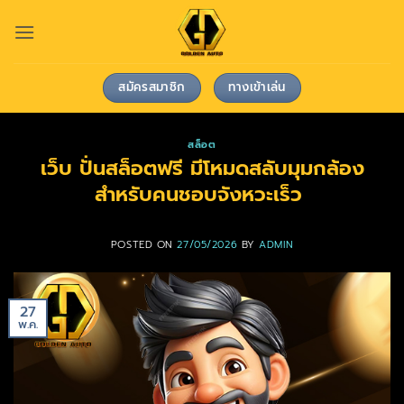
ข้าม
ไป
ยัง
เนื้อหา
สมัครสมาชิก
ทางเข้าเล่น
สล็อต
เว็บ ปั่นสล็อตฟรี มีโหมดสลับมุมกล้อง
สำหรับคนชอบจังหวะเร็ว
POSTED ON
27/05/2026
BY
ADMIN
27
พ.ค.