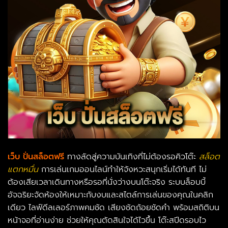
เว็บ ปั่นสล็อตฟรี
ทางลัดสู่ความบันเทิงที่ไม่ต้องรอคิวโต๊ะ
สล็อต
แตกหมื่น
การเล่นเกมออนไลน์ทำให้จังหวะสนุกเริ่มได้ทันที ไม่
ต้องเสียเวลาเดินทางหรือรอที่นั่งว่างบนโต๊ะจริง ระบบล็อบบี้
อัจฉริยะจัดห้องให้เหมาะกับงบและสไตล์การเล่นของคุณในคลิก
เดียว ไลฟ์ดีลเลอร์ภาพคมชัด เสียงชัดถ้อยชัดคำ พร้อมสถิติบน
หน้าจอที่อ่านง่าย ช่วยให้คุณตัดสินใจได้ไวขึ้น โต๊ะสปีดรอบไว