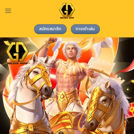
ข้าม
ไป
ยัง
เนื้อหา
สมัครสมาชิก
ทางเข้าเล่น