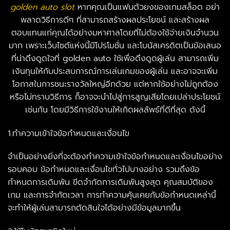
golden auto slot
หากคุณเป็นแฟนตัวยงของเกมสล็อต อย่า
พลาดวิธีการดีๆ ที่สามารถสร้างผลประโยชน์ และสร้างผล
ตอบแทนแก่คุณได้อย่างมหาศาลโดยที่ไม่ต้องใช้จ่ายเงินจำนวน
มาก เพราะเว็บไซต์แห่งนี้มีโปรโมชั่น และโบนัสเครดิตเป็นข้อเสนอ
ที่น่าดึงดูดใจที่ golden auto ใช้เพื่อดึงดูดผู้เล่น สามารถเพิ่ม
เงินทุนให้กับประสบการณ์การเล่นเกมของผู้เล่น และอาจจะเพิ่ม
โอกาสในการชนะรางวัลใหญ่อีกด้วย แต่หากใช้อย่างไม่ถูกต้อง
หรือไม่ทราบวิธีการ ก็อาจจะนำไปสู่การสูญเสียโดยเปล่าประโยชน์
เช่นกัน โดยมีวิธีการใช้งานให้เกิดผลลัพธ์ที่ดีที่สุด ดังนี้
1.ทำความเข้าใจข้อกำหนดและเงื่อนไข
จำเป็นอย่างยิ่งที่จะต้องทำความเข้าใจข้อกำหนดและเงื่อนไขอย่าง
รอบคอบ ข้อกำหนดและเงื่อนไขทั่วไปบางอย่าง รวมถึงข้อ
กำหนดการเดิมพัน ขีดจำกัดการเดิมพันสูงสุด คุณสมบัติของ
เกม และการจำกัดเวลา การทำความคุ้นเคยกับข้อกำหนดเหล่านี้
จะทำให้ผู้เล่นสามารถตัดสินใจได้อย่างมีข้อมูลมากขึ้น