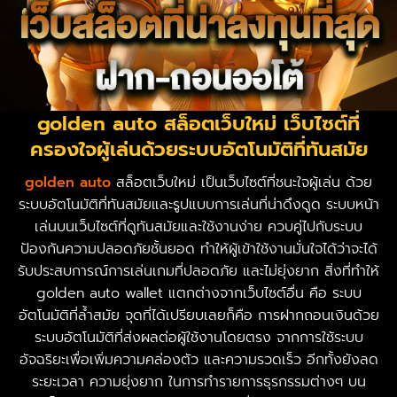
golden auto สล็อตเว็บใหม่ เว็บไซต์ที่
ครองใจผู้เล่นด้วยระบบอัตโนมัติที่ทันสมัย
golden auto
สล็อตเว็บใหม่ เป็นเว็บไซต์ที่ชนะใจผู้เล่น ด้วย
ระบบอัตโนมัติที่ทันสมัยและรูปแบบการเล่นที่น่าดึงดูด ระบบหน้า
เล่นบนเว็บไซต์ที่ดูทันสมัยและใช้งานง่าย ควบคู่ไปกับระบบ
ป้องกันความปลอดภัยชั้นยอด ทำให้ผู้เข้าใช้งานมั่นใจได้ว่าจะได้
รับประสบการณ์การเล่นเกมที่ปลอดภัย และไม่ยุ่งยาก สิ่งที่ทำให้
golden auto wallet แตกต่างจากเว็บไซต์อื่น คือ ระบบ
อัตโนมัติที่ล้ำสมัย จุดที่ได้เปรียบเลยก็คือ การฝากถอนเงินด้วย
ระบบอัตโนมัติที่ส่งผลต่อผู้ใช้งานโดยตรง จากการใช้ระบบ
อัจฉริยะเพื่อเพิ่มความคล่องตัว และความรวดเร็ว อีกทั้งยังลด
ระยะเวลา ความยุ่งยาก ในการทำรายการธุรกรรมต่างๆ บน