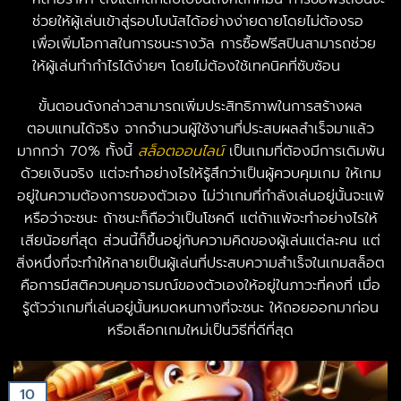
ช่วยให้ผู้เล่นเข้าสู่รอบโบนัสได้อย่างง่ายดายโดยไม่ต้องรอ
เพื่อเพิ่มโอกาสในการชนะรางวัล การซื้อฟรีสปินสามารถช่วย
ให้ผู้เล่นทำกำไรได้ง่ายๆ โดยไม่ต้องใช้เทคนิคที่ซับซ้อน
ขั้นตอนดังกล่าวสามารถเพิ่มประสิทธิภาพในการสร้างผล
ตอบแทนได้จริง จากจำนวนผู้ใช้งานที่ประสบผลสำเร็จมาแล้ว
มากกว่า 70% ทั้งนี้
สล็อตออนไลน์
เป็นเกมที่ต้องมีการเดิมพัน
ด้วยเงินจริง แต่จะทำอย่างไรให้รู้สึกว่าเป็นผู้ควบคุมเกม ให้เกม
อยู่ในความต้องการของตัวเอง ไม่ว่าเกมที่กำลังเล่นอยู่นั้นจะแพ้
หรือว่าจะชนะ ถ้าชนะก็ถือว่าเป็นโชคดี แต่ถ้าแพ้จะทำอย่างไรให้
เสียน้อยที่สุด ส่วนนี้ก็ขึ้นอยู่กับความคิดของผู้เล่นแต่ละคน แต่
สิ่งหนึ่งที่จะทำให้กลายเป็นผู้เล่นที่ประสบความสำเร็จในเกมสล็อต
คือการมีสติควบคุมอารมณ์ของตัวเองให้อยู่ในภาวะที่คงที่ เมื่อ
รู้ตัวว่าเกมที่เล่นอยู่นั้นหมดหนทางที่จะชนะ ให้ถอยออกมาก่อน
หรือเลือกเกมใหม่เป็นวิธีที่ดีที่สุด
10