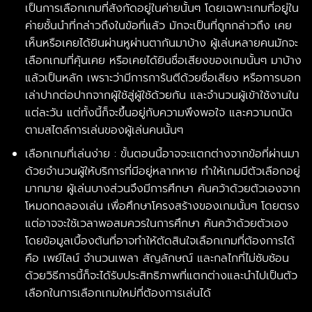
เป็นการเลือกเกมที่สังกัดอยู่ในค่ายนั้นๆ โดยเฉพาะเกมที่อยู่ใน
ค่ายชั้นนำที่กล่าวถึงในข้อที่แล้ว มักจะเป็นที่ถูกกล่าวถึง เคย
เห็นหรือเคยได้ยินผ่านหูผ่านตากันมาบ้าง ผู้เล่นหลายคนมักจะ
เลือกเกมที่คุ้นเคย หรือเคยได้ยินชื่อเสียงของเกมนั้นๆ มาบ้าง
แล้วเป็นหลัก เพราะว่ามีการการันตีด้วยชื่อเสียง หรือการบอก
เล่าปากต่อปากจากผู้ใช้สู่ผู้ใช้ด้วยกัน และจำนวนผู้เข้าใช้งานใน
แต่ละวัน แต่ทั้งนี้ก็จะขึ้นอยู่กับความพึงพอใจ และความถนัด
ตามสไตล์การเล่นของผู้เล่นคนนั้นๆ
เลือกเกมที่เล่นง่าย : ขั้นตอนนี้อาจจะแตกต่างจากข้อที่ผ่านมา
ด้วยจำนวนผู้ให้บริการที่มีอยู่หลากหาย ทำให้เกมมีตัวเลือกอยู่
มากมาย ผู้เล่นบางส่วนจึงมีการศึกษา ค้นคว้าด้วยตัวเองจาก
โหมดทดลองเล่น เพื่อศึกษาโครงสร้างของเกมนั้นๆ โดยตรง
แต่อาจจะใช้เวลาพอสมควรในการศึกษา ค้นคว้าด้วยตัวเอง
โดยข้อมูลเบื้องต้นที่อาจทำให้ตัดสินใจเลือกเกมที่ต้องการได้
คือ เพย์ไลน์ จำนวนเพลา สัญลักษณ์ และกลไกที่ไม่ซับซ้อน
ด้วยวิธีการนี้ก็จะได้รับประสิทธิภาพที่แตกต่างและนำไปเป็นตัว
เลือกในการเลือกเกมใหม่ที่ต้องการเล่นได้