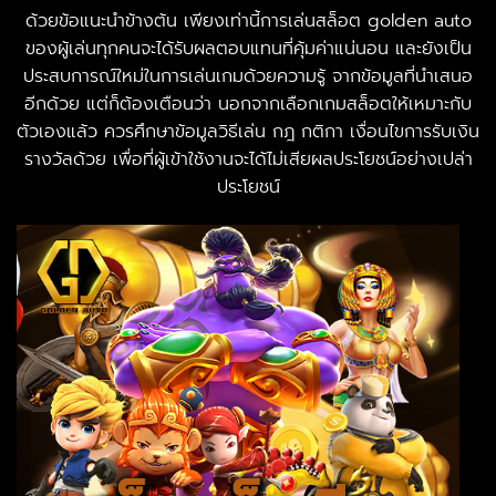
ด้วยข้อแนะนำข้างต้น เพียงเท่านี้การเล่นสล็อต golden auto
ของผู้เล่นทุกคนจะได้รับผลตอบแทนที่คุ้มค่าแน่นอน และยังเป็น
ประสบการณ์ใหม่ในการเล่นเกมด้วยความรู้ จากข้อมูลที่นำเสนอ
อีกด้วย แต่ก็ต้องเตือนว่า นอกจากเลือกเกมสล็อตให้เหมาะกับ
ตัวเองแล้ว ควรศึกษาข้อมูลวิธีเล่น กฎ กติกา เงื่อนไขการรับเงิน
รางวัลด้วย เพื่อที่ผู้เข้าใช้งานจะได้ไม่เสียผลประโยชน์อย่างเปล่า
ประโยชน์