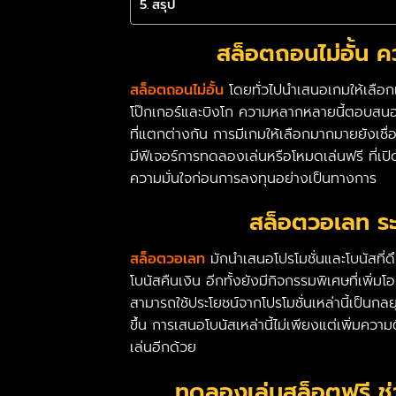
สรุป
สล็อตถอนไม่อั้น ค
สล็อตถอนไม่อั้น
โดยทั่วไปนำเสนอเกมให้เลือก
โป๊กเกอร์และบิงโก ความหลากหลายนี้ตอบส
ที่แตกต่างกัน การมีเกมให้เลือกมากมายยังเ
มีฟีเจอร์การทดลองเล่นหรือโหมดเล่นฟรี ที่เปิด
ความมั่นใจก่อนการลงทุนอย่างเป็นทางการ
สล็อตวอเลท ระบ
สล็อตวอเลท
มักนำเสนอโปรโมชั่นและโบนัสที่ดึ
โบนัสคืนเงิน อีกทั้งยังมีกิจกรรมพิเศษที่เพิ่ม
สามารถใช้ประโยชน์จากโปรโมชั่นเหล่านี้เป็นก
ขึ้น การเสนอโบนัสเหล่านี้ไม่เพียงแต่เพิ่มความ
เล่นอีกด้วย
ทดลองเล่นสล็อตฟรี ช่ว