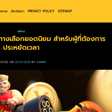
วิวเกม
ติดต่อเรา
PRIVACY POLICY
SITEMAP
สล็อต
 ทางเลือกยอดนิยม สำหรับผู้ที่ต้องการ
ประหยัดเวลา
OSTED ON
10/12/2025
BY
ADMIN