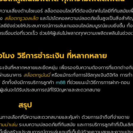
ยความเสี่ยงด้านไซเบอร์ สล็อตออนไลน์ที่ดีต้องมีเทคโนโลยีที่ทันสมัยเพื
สูง
สล็อตทรูวอลเล็ต
และโปรโตคอลความปลอดภัยขั้นสูงเป็นสิ่งสำคั
ยังช่วยให้ประสบการณ์การเล่นเกมออนไลน์สมบูรณ์แบบยิ่งขึ้น ทั้ง
เชื่อมต่อที่รวดเร็ว ช่วยให้ผู้เล่นไม่พลาดทุกความเพลิดเพลินในช่วง
วโมง วิธีการชำระเงิน ที่หลากหลาย
ระเงินที่หลากหลายและยืดหยุ่น เพื่อรองรับความต้องการที่แตกต่างกั
อนผ่านธนาคาร
สล็อตทรูมันนี่
หรือแม้กระทั่งการใช้สกุลเงินดิจิทัล การทำ
้ อีกทั้งยังมีการบริการลูกค้า
m88
ที่ช่วยแนะนำวิธีการการฝาก-ถอน
่าผู้เล่นจะได้รับประสบการณ์ที่ไร้ปัญหาและสะดวกสบาย
สรุป
นทางเลือกที่มีความสะดวกสบายและคุ้มค่า ด้วยการเข้าถึงที่ง่ายดาย
กมน่าเล่น
ระบบความปลอดภัยที่ทันสมัย และการบริการลูกค้าที่เป็นเลิ
งนี้เพื่อสร้างประสบการณ์การเล่นเกมที่เต็มไปด้วยความสุขและความประ