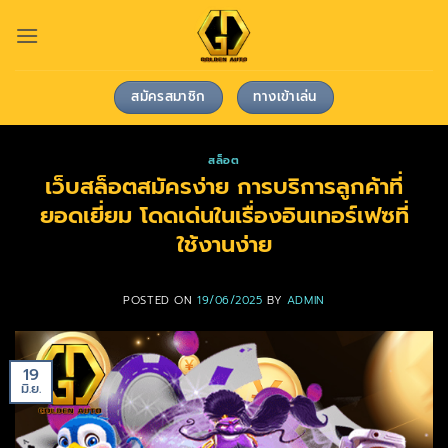
ข้าม
ไป
ยัง
เนื้อหา
สมัครสมาชิก
ทางเข้าเล่น
สล็อต
เว็บสล็อตสมัครง่าย การบริการลูกค้าที่
ยอดเยี่ยม โดดเด่นในเรื่องอินเทอร์เฟซที่
ใช้งานง่าย
POSTED ON
19/06/2025
BY
ADMIN
19
มิ.ย.