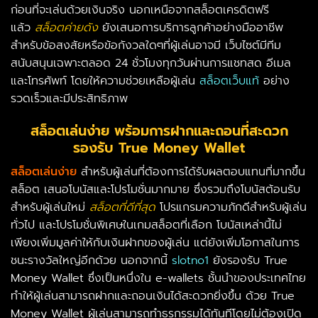
ก่อนที่จะเล่นด้วยเงินจริง นอกเหนือจากสล็อตเครดิตฟรี
แล้ว
สล็อตค่ายดัง
ยังเสนอการบริการลูกค้าอย่างมืออาชีพ
สำหรับข้อสงสัยหรือข้อกังวลใดๆที่ผู้เล่นอาจมี เว็บไซต์มีทีม
สนับสนุนเฉพาะตลอด 24 ชั่วโมงทุกวันผ่านการแชทสด อีเมล
และโทรศัพท์ โดยให้ความช่วยเหลือผู้เล่น
สล็อตเว็บแท้
อย่าง
รวดเร็วและมีประสิทธิภาพ
สล็อตเล่นง่าย พร้อมการฝากและถอนที่สะดวก
รองรับ True Money Wallet
สล็อตเล่นง่าย
สำหรับผู้เล่นที่ต้องการได้รับผลตอบแทนที่มากขึ้น
สล็อต เสนอโบนัสและโปรโมชั่นมากมาย ซึ่งรวมถึงโบนัสต้อนรับ
สำหรับผู้เล่นใหม่
สล็อตที่ดีที่สุด
โปรแกรมความภักดีสำหรับผู้เล่น
ทั่วไป และโปรโมชั่นพิเศษในเกมสล็อตที่เลือก โบนัสเหล่านี้ไม่
เพียงเพิ่มมูลค่าให้กับเงินฝากของผู้เล่น แต่ยังเพิ่มโอกาสในการ
ชนะรางวัลใหญ่อีกด้วย นอกจากนี้
slotno1
ยังรองรับ True
Money Wallet ซึ่งเป็นหนึ่งใน e-wallets ชั้นนำของประเทศไทย
ทำให้ผู้เล่นสามารถฝากและถอนเงินได้สะดวกยิ่งขึ้น ด้วย True
Money Wallet ผู้เล่นสามารถทำธุรกรรมได้ทันทีโดยไม่ต้องเปิด