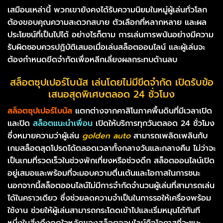
เสมือนเหล่านี้ พวกเขายังคงได้รับความนิยมในหมู่ผู้เล่นทั่วโลก
ต้องขอบคุณความสะดวกสบาย ตัวเลือกที่หลากหลาย และผล
ประโยชน์ที่เป็นไปได้ อย่างไรก็ตาม การเล่นการพนันอย่างมีความ
รับผิดชอบควรปฏิบัติเสมอเมื่อเล่นสล็อตออนไลน์ และผู้เล่นจะ
ต้องกำหนดขีดจำกัดเพื่อหลีกเลี่ยงผลกระทบด้านลบ
สล็อตซุปเปอร์โบนัส เล่นโดยไม่มีขีดจำกัด เปิดรับข้อ
เสนอสุดพิเศษตลอด 24 ชั่วโมง
สล็อตซุปเปอร์โบนัส
แตกต่างจากคาสิโนภาคพื้นดินที่มีเวลาเปิด
และปิด
สล็อตแนะนำเพื่อน
เปิดให้บริการทุกวันตลอด 24 ชั่วโมง
ซึ่งหมายความว่าผู้เล่น
golden auto
สามารถเพลิดเพลินกับ
เกมสล็อตสุดโปรดได้ตลอดเวลาทั้งกลางวันและกลางคืน ไม่ว่าจะ
เป็นเกมที่รวดเร็วในช่วงพักเที่ยงหรือช่วงดึก สล็อตออนไลน์เปิด
อยู่เสมอและพร้อมที่จะมอบความตื่นเต้นและโอกาสในการชนะ
นอกจากนี้สล็อตออนไลน์ไม่มีการจำกัดจำนวนผู้เล่นที่สามารถเล่น
ได้ในคราวเดียว ซึ่งช่วยลดความจำเป็นในการรอให้เครื่องพร้อม
ใช้งาน ช่วยให้ผู้เล่นสามารถกระโดดเข้าไปและเริ่มหมุนได้ทันที