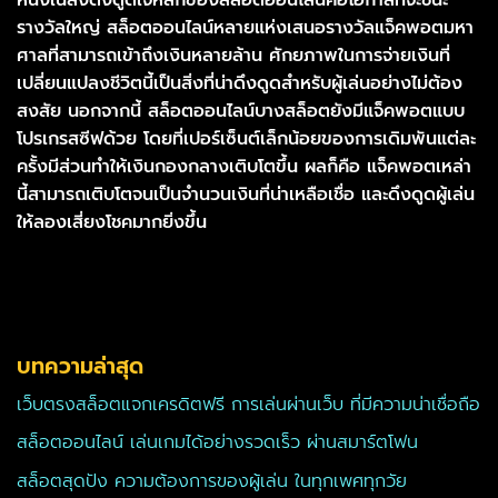
หนึ่งในสิ่งดึงดูดใจหลักของสล็อตออนไลน์คือโอกาสที่จะชนะ
รางวัลใหญ่ สล็อตออนไลน์หลายแห่งเสนอรางวัลแจ็คพอตมหา
ศาลที่สามารถเข้าถึงเงินหลายล้าน ศักยภาพในการจ่ายเงินที่
เปลี่ยนแปลงชีวิตนี้เป็นสิ่งที่น่าดึงดูดสำหรับผู้เล่นอย่างไม่ต้อง
สงสัย นอกจากนี้ สล็อตออนไลน์บางสล็อตยังมีแจ็คพอตแบบ
โปรเกรสซีฟด้วย โดยที่เปอร์เซ็นต์เล็กน้อยของการเดิมพันแต่ละ
ครั้งมีส่วนทำให้เงินกองกลางเติบโตขึ้น ผลก็คือ แจ็คพอตเหล่า
นี้สามารถเติบโตจนเป็นจำนวนเงินที่น่าเหลือเชื่อ และดึงดูดผู้เล่น
ให้ลองเสี่ยงโชคมากยิ่งขึ้น
บทความล่าสุด
เว็บตรงสล็อตแจกเครดิตฟรี การเล่นผ่านเว็บ ที่มีความน่าเชื่อถือ
สล็อตออนไลน์ เล่นเกมได้อย่างรวดเร็ว ผ่านสมาร์ตโฟน
สล็อตสุดปัง ความต้องการของผู้เล่น ในทุกเพศทุกวัย