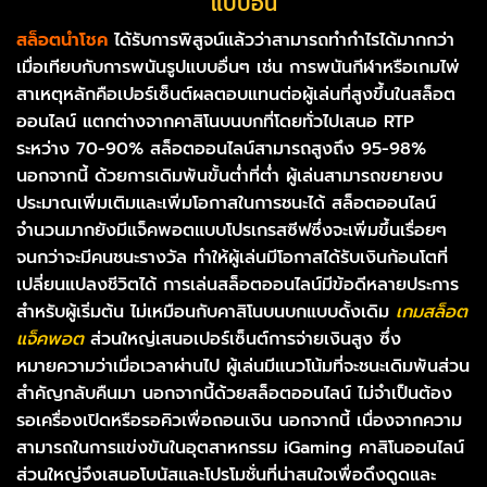
แบบอื่น
สล็อตนำโชค
ได้รับการพิสูจน์แล้วว่าสามารถทำกำไรได้มากกว่า
เมื่อเทียบกับการพนันรูปแบบอื่นๆ เช่น การพนันกีฬาหรือเกมไพ่
สาเหตุหลักคือเปอร์เซ็นต์ผลตอบแทนต่อผู้เล่นที่สูงขึ้นในสล็อต
ออนไลน์ แตกต่างจากคาสิโนบนบกที่โดยทั่วไปเสนอ RTP
ระหว่าง 70-90% สล็อตออนไลน์สามารถสูงถึง 95-98%
นอกจากนี้ ด้วยการเดิมพันขั้นต่ำที่ต่ำ ผู้เล่นสามารถขยายงบ
ประมาณเพิ่มเติมและเพิ่มโอกาสในการชนะได้ สล็อตออนไลน์
จำนวนมากยังมีแจ็คพอตแบบโปรเกรสซีฟซึ่งจะเพิ่มขึ้นเรื่อยๆ
จนกว่าจะมีคนชนะรางวัล ทำให้ผู้เล่นมีโอกาสได้รับเงินก้อนโตที่
เปลี่ยนแปลงชีวิตได้ การเล่นสล็อตออนไลน์มีข้อดีหลายประการ
สำหรับผู้เริ่มต้น ไม่เหมือนกับคาสิโนบนบกแบบดั้งเดิม
เกมสล็อต
แจ็คพอต
ส่วนใหญ่เสนอเปอร์เซ็นต์การจ่ายเงินสูง ซึ่ง
หมายความว่าเมื่อเวลาผ่านไป ผู้เล่นมีแนวโน้มที่จะชนะเดิมพันส่วน
สำคัญกลับคืนมา นอกจากนี้ด้วยสล็อตออนไลน์ ไม่จำเป็นต้อง
รอเครื่องเปิดหรือรอคิวเพื่อถอนเงิน นอกจากนี้ เนื่องจากความ
สามารถในการแข่งขันในอุตสาหกรรม iGaming คาสิโนออนไลน์
ส่วนใหญ่จึงเสนอโบนัสและโปรโมชั่นที่น่าสนใจเพื่อดึงดูดและ