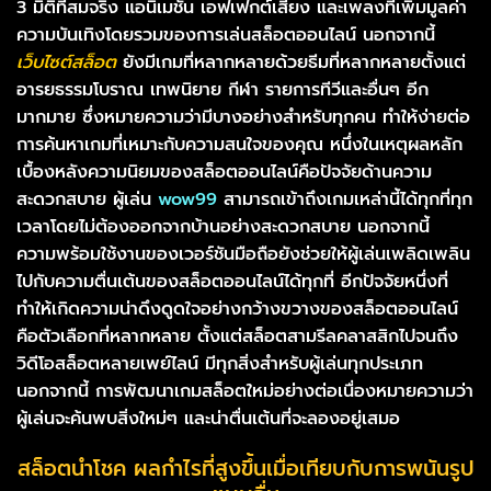
3 มิติที่สมจริง แอนิเมชั่น เอฟเฟกต์เสียง และเพลงที่เพิ่มมูลค่า
ความบันเทิงโดยรวมของการเล่นสล็อตออนไลน์ นอกจากนี้
เว็บไซต์สล็อต
ยังมีเกมที่หลากหลายด้วยธีมที่หลากหลายตั้งแต่
อารยธรรมโบราณ เทพนิยาย กีฬา รายการทีวีและอื่นๆ อีก
มากมาย ซึ่งหมายความว่ามีบางอย่างสำหรับทุกคน ทำให้ง่ายต่อ
การค้นหาเกมที่เหมาะกับความสนใจของคุณ หนึ่งในเหตุผลหลัก
เบื้องหลังความนิยมของสล็อตออนไลน์คือปัจจัยด้านความ
สะดวกสบาย ผู้เล่น
wow99
สามารถเข้าถึงเกมเหล่านี้ได้ทุกที่ทุก
เวลาโดยไม่ต้องออกจากบ้านอย่างสะดวกสบาย นอกจากนี้
ความพร้อมใช้งานของเวอร์ชันมือถือยังช่วยให้ผู้เล่นเพลิดเพลิน
ไปกับความตื่นเต้นของสล็อตออนไลน์ได้ทุกที่ อีกปัจจัยหนึ่งที่
ทำให้เกิดความน่าดึงดูดใจอย่างกว้างขวางของสล็อตออนไลน์
คือตัวเลือกที่หลากหลาย ตั้งแต่สล็อตสามรีลคลาสสิกไปจนถึง
วิดีโอสล็อตหลายเพย์ไลน์ มีทุกสิ่งสำหรับผู้เล่นทุกประเภท
นอกจากนี้ การพัฒนาเกมสล็อตใหม่อย่างต่อเนื่องหมายความว่า
ผู้เล่นจะค้นพบสิ่งใหม่ๆ และน่าตื่นเต้นที่จะลองอยู่เสมอ
สล็อตนำโชค ผลกำไรที่สูงขึ้นเมื่อเทียบกับการพนันรูป