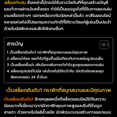
สล็อตทำเงิน
สิ่งเหล่านี้มักจะได้รับรางวัลทันทีที่คุณสร้างบัญชี
และทำการฝากเงินครั้งแรก ทำให้เป็นแรงจูงใจที่ดีในการลองเล่น
เกมสล็อตต่างๆ นอกเหนือจากโบนัสเหล่านี้แล้ว คาสิโนออนไลน์
หลายแห่งยังมีโปรแกรมความภักดีที่ให้รางวัลแก่ผู้เล่นเป็นประจำ
ด้วยโบนัสพิเศษและสิทธิพิเศษอื่นๆ
สารบัญ
เว็บสล็อตอันดับ1 กราฟิกที่สนุกสนานและมีคุณภาพ
สล็อตนำโชค ผลกำไรที่สูงขึ้นเมื่อเทียบกับการพนันรูปแบบอื่น
เว็บสล็อตชั้นนำ เพิ่มโอกาสในการทำกำไรสูงสุดตลอดการเล่น
สล็อตซุปเปอร์โบนัส เล่นโดยไม่มีขีดจำกัด เปิดรับข้อเสนอสุด
พิเศษตลอด 24 ชั่วโมง
เว็บสล็อตอันดับ1 กราฟิกที่สนุกสนานและมีคุณภาพ
เว็บสล็อตอันดับ1
อีกเหตุผลหนึ่งที่สล็อตออนไลน์ได้รับความ
นิยมมากก็เนื่องมาจากมีกราฟิกคุณภาพสูงและธีมที่ดึงดูด
สายตา ด้วยเทคโนโลยีล้ำสมัย นักพัฒนาเกมสร้างการออกแบบ