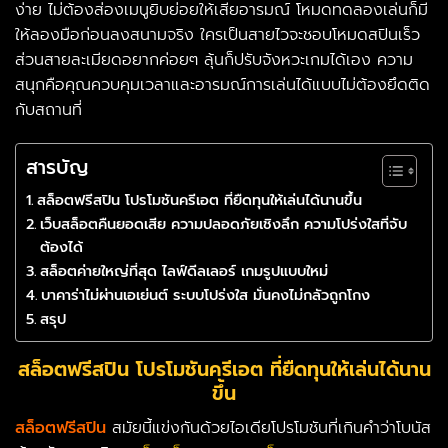
ง่าย ไม่ต้องส่องเมนูยิบย่อยให้เสียอารมณ์ โหมดทดลองเล่นก็มี
ให้ลองมือก่อนลงสนามจริง ใครเป็นสายไวจะชอบโหมดสปินเร็ว
ส่วนสายละเมียดอยากค่อยๆ ลุ้นก็ปรับจังหวะเกมได้เอง ความ
สนุกคือคุณควบคุมเวลาและอารมณ์การเล่นได้แบบไม่ต้องยึดติด
กับสถานที่
สารบัญ
สล็อตฟรีสปิน โปรโมชันครีเอต ที่ยืดทุนให้เล่นได้นานขึ้น
เว็บสล็อตคืนยอดเสีย ความปลอดภัยเชิงลึก ความโปร่งใสที่จับ
ต้องได้
สล็อตค่ายใหญ่ที่สุด ไลฟ์ดีลเลอร์ เกมรูปแบบใหม่
บาคาร่าไม่ผ่านเอเย่นต์ ระบบโปร่งใส มั่นคงไม่กลัวถูกโกง
สรุป
สล็อตฟรีสปิน โปรโมชันครีเอต ที่ยืดทุนให้เล่นได้นาน
ขึ้น
สล็อตฟรีสปิน
สมัยนี้แข่งกันด้วยไอเดียโปรโมชันที่เกินคำว่าโบนัส