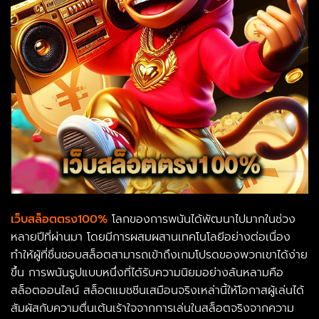
เว็บสล็อตตรง100%
โลกของการพนันได้พัฒนาไปมากในช่วง
หลายปีที่ผ่านมา โดยมีการผสมผสานเทคโนโลยีอย่างต่อเนื่อง
ทำให้ผู้ที่ชื่นชอบสล็อตสามารถเข้าถึงเกมโปรดของพวกเขาได้ง่าย
ขึ้น การพนันรูปแบบหนึ่งที่ได้รับความนิยมอย่างล้นหลามคือ
สล็อตออนไลน์ สล็อตแมชชีนเสมือนจริงเหล่านี้ให้โอกาสผู้เล่นได้
สัมผัสกับความตื่นเต้นเร้าใจจากการเล่นในสล็อตจริงจากความ