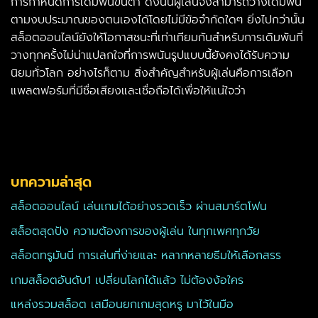
การกำหนดการเดิมพันขั้นต่ำ ดังนั้นผู้เล่นจึงสามารถวางเดิมพัน
ตามงบประมาณของตนเองได้โดยไม่มีข้อจำกัดใดๆ ยิ่งไปกว่านั้น
สล็อตออนไลน์ยังให้โอกาสชนะที่เท่าเทียมกันสำหรับการเดิมพันที่
วางทุกครั้งไม่น่าแปลกใจที่การพนันรูปแบบนี้ยังคงได้รับความ
นิยมทั่วโลก อย่างไรก็ตาม สิ่งสำคัญสำหรับผู้เล่นคือการเลือก
แพลตฟอร์มที่มีชื่อเสียงและเชื่อถือได้เพื่อให้แน่ใจว่า
บทความล่าสุด
สล็อตออนไลน์ เล่นเกมได้อย่างรวดเร็ว ผ่านสมาร์ตโฟน
สล็อตสุดปัง ความต้องการของผู้เล่น ในทุกเพศทุกวัย
สล็อตทรูมันนี่ การเล่นที่ง่ายและ หลากหลายธีมให้เลือกสรร
เกมสล็อตอันดับ1 เปลี่ยนโลกได้แล้ว ไม่ต้องง้อใคร
แหล่งรวมสล็อต เสมือนยกเกมสุดหรู มาไว้ในมือ