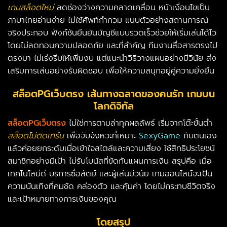
เกมสล็อตใหม่
ลดช่องว่างความคลาดเคลื่อน หน้าเงื่อนไขเป็น
ภาษาไทยอ่านง่าย ไม่ใช้ศัพท์กำกวม แนบตัวอย่างสถานการณ์
จริงประกอบ ฟังก์ชันยืนยันบัญชีแบบรวดเร็วช่วยให้เริ่มเล่นได้ไว
โดยไม่ลดทอนความปลอดภัย และที่สำคัญ ทีมงานสื่อสารตรงไป
ตรงมา ไม่เร่งรีบให้เพิ่มงบ แต่แนะนำวิธีวางแผนอย่างมีวินัย ส่ง
เสริมการเล่นอย่างรับผิดชอบ เพื่อให้ความสนุกอยู่คู่ความยั่งยืน
สล็อตPGเว็บตรง เส้นทางฉลาดของคนรัก เกมบน
โลกดิจิทัล
สล็อตPGเว็บตรง
ไม่ใช่การตามล่าทุกผลลัพธ์ เริ่มจากโต๊ะขั้นต่ำ
สล็อตไม่ติดเทิร์น
เพื่อจับจังหวะที่เหมาะ
SexyGame
กับตนเอง
แล้วค่อยยกระดับเมื่อเข้าใจสไตล์และความเสี่ยง ใช้สิทธิประโยชน์
สมาชิกอย่างมีเป้า ไม่รับโบนัสที่ขัดกับแผนการเงิน สรุปคือ เมื่อ
เทคโนโลยีดี บริการซื่อสัตย์ และผู้เล่นมีวินัย เกมออนไลน์จะเป็น
ความบันเทิงที่คมชัด คล่องตัว และคุ้มค่า โดยไม่กระทบชีวิตจริง
และเป้าหมายทางการเงินของคุณ
โดยสรุป