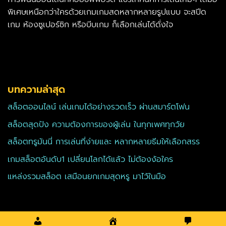
พิเศษเหนือกว่าใครด้วยเกมเกมสดหลากหลายรูปแบบ จะสปีด
เกม ห้องซูเปอร์ซิก หรือบีบเกม ก็เลือกเล่นได้ดั่งใจ
บทความล่าสุด
สล็อตออนไลน์ เล่นเกมได้อย่างรวดเร็ว ผ่านสมาร์ตโฟน
สล็อตสุดปัง ความต้องการของผู้เล่น ในทุกเพศทุกวัย
สล็อตทรูมันนี่ การเล่นที่ง่ายและ หลากหลายธีมให้เลือกสรร
เกมสล็อตอันดับ1 เปลี่ยนโลกได้แล้ว ไม่ต้องง้อใคร
แหล่งรวมสล็อต เสมือนยกเกมสุดหรู มาไว้ในมือ