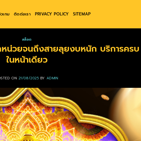
วิวเกม
ติดต่อเรา
PRIVACY POLICY
SITEMAP
สล็อต
หลักหน่วยจนถึงสายลุยงบหนัก บริการครบ
ในหน้าเดียว
OSTED ON
21/08/2025
BY
ADMIN