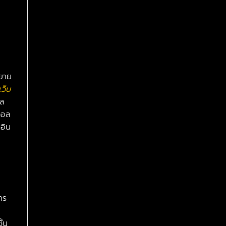
ขยาย
ว็บ
ปล
วอล
คอิน
าร
ั้น