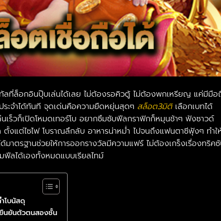
ัลที่ล็อกอินปุ๊บเล่นได้เลย ไม่ต้องรอคิวตู้ ไม่ต้องพกเหรียญ แค่มีมือ
่ประจำได้ทันที จุดเด่นคือความยืดหยุ่นสุดๆ
สล็อต3มิติ
เลือกเบทได้
นเร็วก็เปิดโหมดเทอร์โบ อยากซึมซับฟีลกราฟิกก็หมุนช้าๆ ฟังซาวด์
ั้งแต่ไซไฟ โบราณลึกลับ อาหารน่าหม่ำ ไปจนถึงแฟนตาซีฟุ้งๆ ทำให้
ด้มาตรฐานช่วยให้การออกรางวัลมีความแฟร์ ไม่ต้องเกร็งเรื่องทริคซ
ุมฟีลได้เองทั้งหมดแบบเรียลไทม์
ำโบนัสดุ
ยืนยันตัวตนสองชั้น