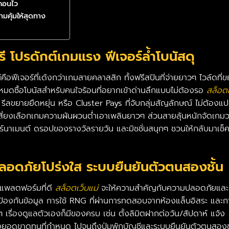
ยถอนไว
มคุ้มให้สุดทาง
 โปรดักต์เกมแรง ฟีเจอร์ล้ำโบนัสดุ
ือฟีเจอร์ที่เด้งกว่าเกมสายคลาสสิก ทั้งฟรีสปินที่จ่ายยาวๆ ไวล์ดที่
ละโหมดซื้อโบนัสสำหรับคนใจร้อนที่อยากเข้าด่านลึกแบบไม่ต้องรอ
สล็อตเ
ีลขยายยืดหยุ่น หรือ Cluster Pays ที่จับกลุ่มสัญลักษณ์ ไม่ต้องแ
เสี่ยงเลือกเกมความผันผวนต่ำเอาเพลินยาวๆ ส่วนสายลุ้นหนักจัดเกม
ทัวร์นาเมนต์ ดรอปของรางวัลรายวัน และมิชชั่นสนุกๆ ชวนให้กลับมาเช็
 ปลอดภัยโปร่งใส ระบบยืนยันตัวตนสองชั้น
นแพลตฟอร์มที่ดี
สล็อตเว็บแม่
จะให้ความสำคัญกับความปลอดภัยและ
 ป้องกันข้อมูล การใช้ RNG ที่ผ่านการทดสอบจากห้องแล็บอิสระ และก
ๆ เรื่องดูแลตัวเองก็มีของครบ เช่น ตั้งลิมิตฝากต่อวัน/สัปดาห์ แจ้ง
อถึงยอดขาดทุนที่กำหนด ไปจนถึงปุ่มพักบัญชีและระบบยืนยันตัวตนสองช