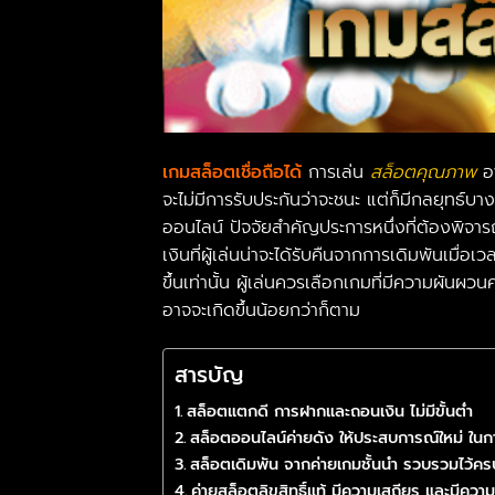
เกมสล็อตเชื่อถือได้
การเล่น
สล็อตคุณภาพ
อา
จะไม่มีการรับประกันว่าจะชนะ แต่ก็มีกลยุทธ์บา
ออนไลน์ ปัจจัยสำคัญประการหนึ่งที่ต้องพิจา
เงินที่ผู้เล่นน่าจะได้รับคืนจากการเดิมพันเมื่อ
ขึ้นเท่านั้น ผู้เล่นควรเลือกเกมที่มีความผันผวน
อาจจะเกิดขึ้นน้อยกว่าก็ตาม
สารบัญ
สล็อตแตกดี การฝากและถอนเงิน ไม่มีขั้นต่ำ
สล็อตออนไลน์ค่ายดัง ให้ประสบการณ์ใหม่ ในก
สล็อตเดิมพัน จากค่ายเกมชั้นนำ รวบรวมไว้คร
ค่ายสล็อตลิขสิทธิ์แท้ มีความเสถียร และมีควา