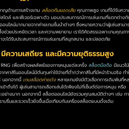
ยวชาญด้านการสร้างเกม
สล็อตคืนยอดเสีย
คุณภาพสูง เกมที่ได้รับควา
ีสไตล์ และฟีเจอร์เฉพาะตัว มอบประสบการณ์การเล่นเกมที่แตกต่างกัน
็อตออนไลน์มากมายจากค่ายเกมชั้นนำต่างๆ ซึ่งหมายความว่าผู้เล่นสามา
ว ซึ่งช่วยประหยัดเวลา และความพยายาม เราได้คัดสรรเฉพาะเกมคุณภา
ของเราจะได้รับประสบการณ์การเล่นเกมที่สนุกสนาน และปลอดภัย
ท้ มีความเสถียร และมีความยุติธรรมสูง
่ม RNG เพื่อสร้างผลลัพธ์ของการหมุนแต่ละครั้ง
สล็อตมือถือ
มีแนวโน้
ากคาสิโนออนไลน์มีต้นทุนค่าใช้จ่ายที่ต่ำกว่าคาสิโนที่มีหน้าร้านจริง ทำใ
ด้ นอกจากนี้
เกมสล็อตค่ายดัง
หลายเกมยังมีตัวเลือกการเดิมพันที่ห
้าถึงได้ ผู้เล่นสามารถเลือกเล่นได้เพียงไม่กี่เซ็นต์ต่อการหมุน หรือ
ยชนะอย่างมาก นอกจากนี้ สล็อตออนไลน์ยังรวมคุณสมบัติต่างๆ เช่น ก
าบรื่นและรวดเร็วยิ่งขึ้นเมื่อเทียบกับเครื่องสล็อตแบบดั้งเดิม