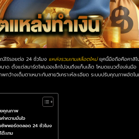
์ไร้รอยต่อ 24 ชั่วโมง
แหล่งรวมเกมสล็อตใหม่
ยุคนี้มือถือคือคาสิโ
นาด ตั้งแต่สมาร์ตโฟนจอเล็กไปจนถึงแท็บเล็ต โหมดแนวตั้งเล่นมือ
้ภาพกว้างเต็มตาเหมาะกับสายวิเคราะห์ละเอียด ระบบปรับคุณภาพอัตโนม
เสียคุณภาพ
่าความมั่นใจ
ีมซัพพอร์ตตลอด 24 ชั่วโมง
กโต๊ะเกม