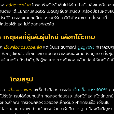
รื่อง
สล็อตแตกโหด
โครงสร้างโปรโมชั่นโปร่งใส จ่ายโรลลิ่งและคืนคอม
นง่าย โต๊ะแยกตามลิมิตชัด ไม่ดันผู้เล่นให้เกินงบ เครื่องมือรับผิดชอ
ประวัติการเล่นแบบละเอียด ช่วยให้รักษาวินัยในระยะยาว ทั้งหมดนี้
น่วงโต๊ะ และไม่ตัดสิทธิ์ที่ควรได้
เหตุผลที่ผู้เล่นรุ่นใหม่ เลือกโต๊ะเกม
โชค
เว็บสล็อตตรงวอลเล็ต
แต่เป็นประสบการณ์
g2g789t
ที่เราควบคุ
ลือกรูปแบบโต๊ะที่เหมาะสม แน่นอนว่าเสน่ห์ของเกมยังอยู่ครบ ทั้งลุ้น
ายในทุกวัน สิ่งสำคัญคือรู้ขอบเขตของตัวเอง แล้วปล่อยให้เทคโนโลยีท
โดยสรุป
ธรรม
สล็อตแตกแสน
จะเห็นข้อดีของการเล่น
เว็บสล็อตตรง100%
บน
่งใส เริ่มได้ด้วยทุนเล็ก ทดลองก่อนจริง เลือกโต๊ะและสไตล์ที่เข้าม
จังหวะสำคัญ การเงินคล่องด้วยวอลเล็ทเดียว ฝากถอนเร็ว เงื่อนไข
ยไม่ลดทอนคุณภาพ ส่วนเว็บตรงช่วยการันตีมาตรฐาน ป้องกันปัญหา