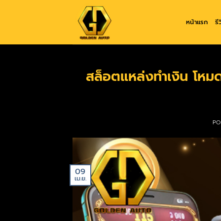
ข้าม
ไป
หน้าแรก
รี
ยัง
เนื้อหา
สล็อตแหล่งทำเงิน โหมดแ
PO
09
เม.ย.