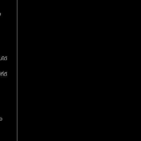
บ
มได้
ี่ดี
ือ