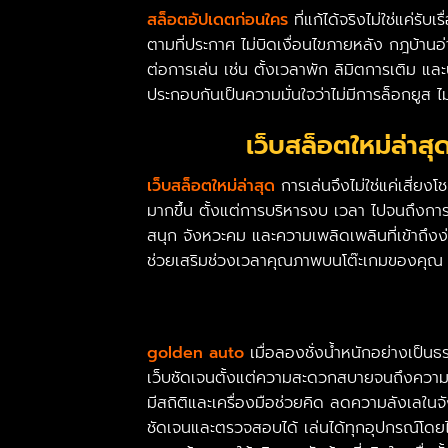
สล็อตอัปเดตก่อนใคร
ที่แก้ได้จริงไม่ใช่แค่รับเ
ตามที่ประกาศ ไม่บิดเงื่อนไขภายหลัง กฎบ้านอ่า
ต่อการเล่น เช่น ตั้งเวลาพัก ลิมิตการเติม และ
ประกอบกันเป็นความมั่นใจว่าไม่มีการล็อกยูส ไม่ห
เว็บสล็อตใหม่ล่าสุด 
เว็บสล็อตใหม่ล่าสุด
การเล่นจึงไม่ใช่แค่เสี่ยง
มากขึ้น ตั้งแต่การบริหารงบ เวลา ไปจนถึงการเ
สนุก จังหวะคม และความเพลิดเพลินที่เข้าถึงง่
ช่วยเสริมช่วงเวลาคุณภาพบนโต๊ะเกมของคุณ
golden auto
เมื่อลองชั่งน้ำหนักอย่างเป็น
เว็บชัดเจนตั้งแต่ความสะดวกสบายจนถึงความโปร
มีสถิติและเครื่องมือช่วยคิด ลดความลังเลใน
ชัดเจนและตรวจสอบได้ เล่นได้ทุกอุปกรณ์โด