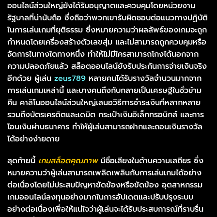
ออนไลน์ส่วนใหญ่ยังได้รับอนุญาตและควบคุมโดยหน่วยงาน
รัฐบาลที่น่านับถือ ซึ่งถือว่าพวกเขารับผิดชอบต่อแนวทางปฏิบัติ
ในการเล่นเกมที่ยุติธรรม ซึ่งหมายความว่าผลลัพธ์ของเกมจะถูก
กำหนดโดยเครื่องสร้างตัวเลขสุ่ม และไม่สามารถถูกควบคุมหรือ
จัดการในทางใดทางหนึ่ง ทำให้ไม่มีใครสามารถโกงได้นอกจาก
ความปลอดภัยแล้ว สล็อตออนไลน์ยังรับประกันการจ่ายเงินจริง
อีกด้วย ผู้เล่น
zeus789
หลายคนได้รับรางวัลจำนวนมากจาก
การเล่นเกมเหล่านี้ และบางคนถึงกับกลายเป็นเศรษฐีในชั่วข้าม
คืน คาสิโนออนไลน์ส่วนใหญ่เสนอวิธีการชำระเงินที่หลากหลาย
รวมถึงบัตรเครดิตและเดบิต กระเป๋าเงินอิเล็กทรอนิกส์ และการ
โอนเงินผ่านธนาคาร ทำให้ผู้เล่นสามารถฝากและถอนเงินรางวัล
ได้อย่างง่ายดาย
สุดท้ายนี้
เกมสล็อตคุณภาพ
มีชื่อเสียงในด้านความเสถียร ซึ่ง
หมายความว่าผู้เล่นสามารถเพลิดเพลินกับการเล่นเกมได้อย่าง
ต่อเนื่องโดยไม่ประสบปัญหาขัดข้องหรือขัดข้อง อุตสาหกรรม
เกมออนไลน์ลงทุนอย่างมากในการอัปเดตและปรับปรุงระบบ
อย่างต่อเนื่องเพื่อให้แน่ใจว่าผู้เล่นจะได้รับประสบการณ์ที่ราบรื่น