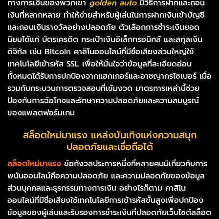
ทางการเงินของพวกเขา
golden auto
มีวิธีการฝากและถอน
เงินที่หลากหลาย ทำให้ง่ายสำหรับผู้เล่นในการฝากเงินเข้าบัญชี
และถอนเงินรางวัลอย่างปลอดภัย ตัวเลือกการชำระเงินยอด
นิยมได้แก่ บัตรเครดิต กระเป๋าเงินอิเล็กทรอนิกส์ และสกุลเงิน
ดิจิทัล เช่น Bitcoin คาสิโนออนไลน์ที่มีชื่อเสียงส่วนใหญ่ใช้
เทคโนโลยีเข้ารหัส SSL เพื่อให้มั่นใจว่าข้อมูลที่ละเอียดอ่อน
ทั้งหมดได้รับการปกป้องจากแฮกเกอร์และอาชญากรไซเบอร์ เมื่อ
รวมกับกระบวนการตรวจสอบที่เข้มงวด มาตรการเหล่านี้ช่วย
ป้องกันการฉ้อโกงและรักษาความปลอดภัยและความสมบูรณ์
ของแพลตฟอร์มเกม
สล็อตใหม่มาแรง แหล่งบันเทิงแห่งความสนุก
ปลอดภัยและเชื่อถือได้
สล็อตใหม่มาแรง
ข้อกังวลประการหนึ่งที่หลายคนมีเกี่ยวกับการ
พนันออนไลน์คือความปลอดภัย และความปลอดภัยของข้อมูล
ส่วนบุคคลและธุรกรรมทางการเงิน อย่างไรก็ตาม คาสิโน
ออนไลน์ที่มีชื่อเสียงใช้เทคโนโลยีการเข้ารหัสขั้นสูงเพื่อปกป้อง
ข้อมูลของผู้เล่นและรับรองการชำระเงินที่ปลอดภัยเว็บไซต์สล็อต