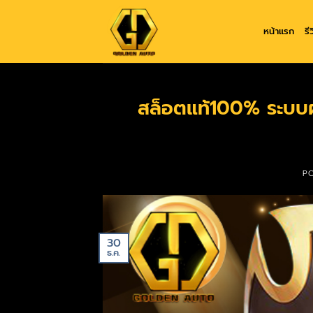
ข้าม
ไป
หน้าแรก
รี
ยัง
เนื้อหา
สล็อตแท้100% ระบบฝา
P
30
ธ.ค.