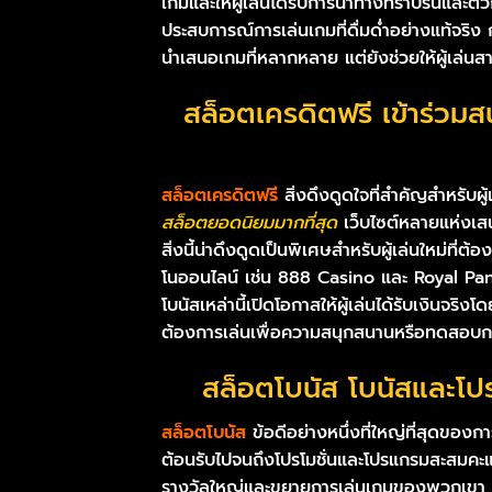
เกมและให้ผู้เล่นได้รับการนำทางที่ราบรื่นและต
ประสบการณ์การเล่นเกมที่ดื่มด่ำอย่างแท้จริง 
นำเสนอเกมที่หลากหลาย แต่ยังช่วยให้ผู้เล่นส
สล็อตเครดิตฟรี เข้าร่วมส
สล็อตเครดิตฟรี
สิ่งดึงดูดใจที่สำคัญสำหรับผ
สล็อตยอดนิยมมากที่สุด
เว็บไซต์หลายแห่งเส
สิ่งนี้น่าดึงดูดเป็นพิเศษสำหรับผู้เล่นใหม่ที
โนออนไลน์ เช่น 888 Casino และ Royal Panda
โบนัสเหล่านี้เปิดโอกาสให้ผู้เล่นได้รับเงินจริงโ
ต้องการเล่นเพื่อความสนุกสนานหรือทดสอบกล
สล็อตโบนัส โบนัสและโปรโ
สล็อตโบนัส
ข้อดีอย่างหนึ่งที่ใหญ่ที่สุดของก
ต้อนรับไปจนถึงโปรโมชั่นและโปรแกรมสะสมคะแนนอ
รางวัลใหญ่และขยายการเล่นเกมของพวกเขา