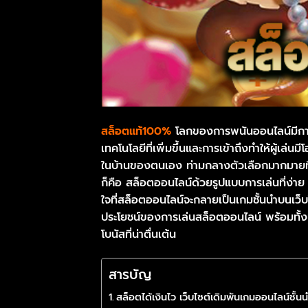
สล็อตแท้100%
โลกของการพนันออนไลน์มีการเต
เทคโนโลยีที่เพิ่มขึ้นและการเข้าถึงทำให้ผู้เ
ในบ้านของตนเอง ท่ามกลางตัวเลือกมากมายที่มี
ก็คือ สล็อตออนไลน์ด้วยรูปแบบการเล่นที่ง่า
ใจที่สล็อตออนไลน์จะกลายเป็นเกมชั้นนำบนเว็
ประโยชน์ของการเล่นสล็อตออนไลน์ พร้อมทั้งเน้นย
โบนัสที่น่าตื่นเต้น
สารบัญ
สล็อตได้เงินไว เว็บไซต์เดิมพันเกมออนไลน์ชั้นนำ