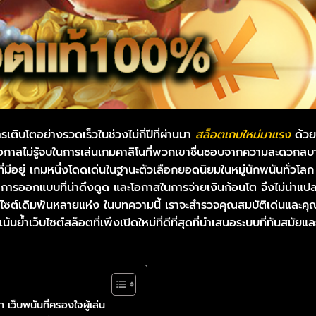
ิบโตอย่างรวดเร็วในช่วงไม่กี่ปีที่ผ่านมา
สล็อตเกมใหม่มาแรง
ด้วย
ล่นมีโอกาสไม่รู้จบในการเล่นเกมคาสิโนที่พวกเขาชื่นชอบจากความสะดวกส
อยู่ เกมหนึ่งโดดเด่นในฐานะตัวเลือกยอดนิยมในหมู่นักพนันทั่วโลก 
ย การออกแบบที่น่าดึงดูด และโอกาสในการจ่ายเงินก้อนโต จึงไม่น่าแป
บไซต์เดิมพันหลายแห่ง ในบทความนี้ เราจะสำรวจคุณสมบัติเด่นและคุ
้ำเว็บไซต์สล็อตที่เพิ่งเปิดใหม่ที่ดีที่สุดที่นำเสนอระบบที่ทันสมัยแล
 เว็บพนันที่ครองใจผู้เล่น