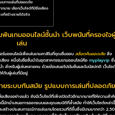
แบบการเล่นที่ปลอดภัย
าย เลือกเว็บไซต์ที่มีชื่อเสียง
งที่สร้างรายได้จริง
ิมพันเกมออนไลน์ชั้นนำ เว็บพนันที่ครองใจผู
เล่น
ร์มออนไลน์เพื่อเล่นเกมคาสิโนที่คุณชื่นชอบ
สล็อตคืนยอดเสีย
สิ่ง
ชื่อเสียง หนึ่งในชื่อชั้นนำในอุตสาหกรรมเกมออนไลน์คือ
myplayvip
ซึ
ำ สำหรับผู้เล่นหลายคน ด้วยข้อเสนอโปรโมชั่นและโบนัสปกติ เว็บไซต์น
บผู้เล่นที่มีอยู่
ง่ายระบบทันสมัย รูปแบบการเล่นที่ปลอดภั
่อเสียงอย่างแล้ว ยังมีเว็บไซต์ที่เพิ่งเปิดตัวอีกมากมายที่ให้ความสำค
านี้มักนำเสนอการออกแบบและคุณสมบัติที่ล้ำสมัย ทำให้เว็บไซต์เหล่านี้
ะสร้างประสบการณ์การเล่นเกมโดยรวมที่ดีขึ้นซึ่งมีเกมมากกว่า 2,5