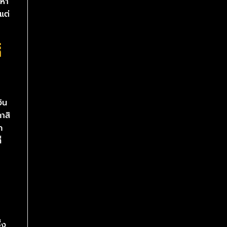
งหา
แต่
่
ิน
าสิ
ก
่
่ง