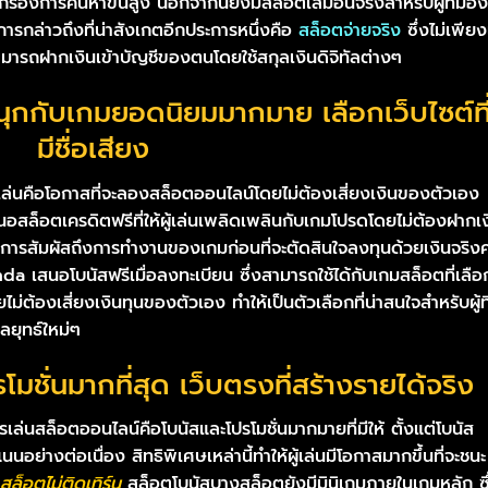
ัวกรองการค้นหาขั้นสูง นอกจากนี้ยังมีสล็อตเสมือนจริงสำหรับผู้ที่มอ
การกล่าวถึงที่น่าสังเกตอีกประการหนึ่งคือ
สล็อตจ่ายจริง
ซึ่งไม่เพียง
ามารถฝากเงินเข้าบัญชีของตนโดยใช้สกุลเงินดิจิทัลต่างๆ
นุกกับเกมยอดนิยมมากมาย เลือกเว็บไซต์ที
มีชื่อเสียง
ู้เล่นคือโอกาสที่จะลองสล็อตออนไลน์โดยไม่ต้องเสี่ยงเงินของตัวเอง
นอสล็อตเครดิตฟรีที่ให้ผู้เล่นเพลิดเพลินกับเกมโปรดโดยไม่ต้องฝากเง
่ต้องการสัมผัสถึงการทำงานของเกมก่อนที่จะตัดสินใจลงทุนด้วยเงินจริงค
 เสนอโบนัสฟรีเมื่อลงทะเบียน ซึ่งสามารถใช้ได้กับเกมสล็อตที่เลือ
ดยไม่ต้องเสี่ยงเงินทุนของตัวเอง ทำให้เป็นตัวเลือกที่น่าสนใจสำหรับผู้ที
ยุทธ์ใหม่ๆ
มชั่นมากที่สุด เว็บตรงที่สร้างรายได้จริง
ารเล่นสล็อตออนไลน์คือโบนัสและโปรโมชั่นมากมายที่มีให้ ตั้งแต่โบนัส
ย่างต่อเนื่อง สิทธิพิเศษเหล่านี้ทำให้ผู้เล่นมีโอกาสมากขึ้นที่จะชนะ
สล็อตไม่ติดเทิร์น
สล็อตโบนัสบางสล็อตยังมีมินิเกมภายในเกมหลัก ซึ