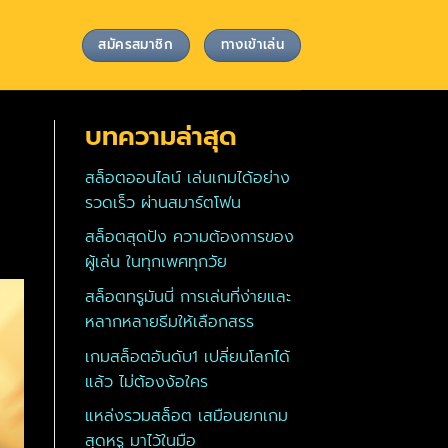
สมัครสมาชิก
ทางเข้าเล่น
บทความล่าสุด
สล็อตออนไลน์ เล่นเกมได้อย่าง
รวดเร็ว ผ่านสมาร์ตโฟน
สล็อตสุดปัง ความต้องการของ
ผู้เล่น ในทุกเพศทุกวัย
สล็อตทรูมันนี่ การเล่นที่ง่ายและ
หลากหลายธีมให้เลือกสรร
เกมสล็อตอันดับ1 เปลี่ยนโลกได้
แล้ว ไม่ต้องง้อใคร
แหล่งรวมสล็อต เสมือนยกเกม
สุดหรู มาไว้ในมือ