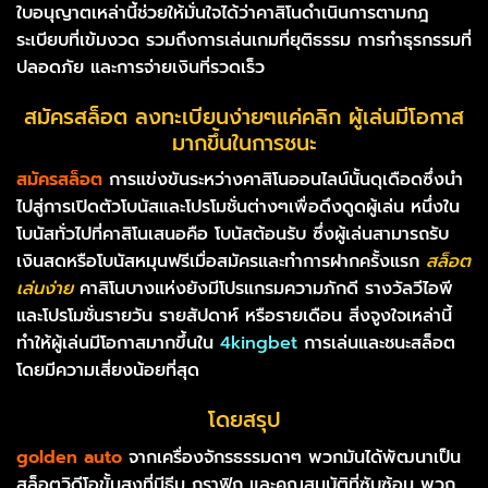
ใบอนุญาตเหล่านี้ช่วยให้มั่นใจได้ว่าคาสิโนดำเนินการตามกฎ
ระเบียบที่เข้มงวด รวมถึงการเล่นเกมที่ยุติธรรม การทำธุรกรรมที่
ปลอดภัย และการจ่ายเงินที่รวดเร็ว
สมัครสล็อต ลงทะเบียนง่ายๆแค่คลิก ผู้เล่นมีโอกาส
มากขึ้นในการชนะ
สมัครสล็อต
การแข่งขันระหว่างคาสิโนออนไลน์นั้นดุเดือดซึ่งนำ
ไปสู่การเปิดตัวโบนัสและโปรโมชั่นต่างๆเพื่อดึงดูดผู้เล่น หนึ่งใน
โบนัสทั่วไปที่คาสิโนเสนอคือ โบนัสต้อนรับ ซึ่งผู้เล่นสามารถรับ
เงินสดหรือโบนัสหมุนฟรีเมื่อสมัครและทำการฝากครั้งแรก
สล็อต
เล่นง่าย
คาสิโนบางแห่งยังมีโปรแกรมความภักดี รางวัลวีไอพี
และโปรโมชั่นรายวัน รายสัปดาห์ หรือรายเดือน สิ่งจูงใจเหล่านี้
ทำให้ผู้เล่นมีโอกาสมากขึ้นใน
4kingbet
การเล่นและชนะสล็อต
โดยมีความเสี่ยงน้อยที่สุด
โดยสรุป
golden auto
จากเครื่องจักรธรรมดาๆ พวกมันได้พัฒนาเป็น
สล็อตวิดีโอขั้นสูงที่มีธีม กราฟิก และคุณสมบัติที่ซับซ้อน พวก