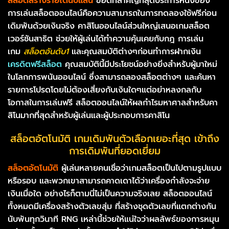
สล็อตสร้างรายได้นับแสน
ข้อดีที่สำคัญที่สุดประการหนึ่งของ
การเล่นสล็อตออนไลน์คือความสามารถในการทดลองใช้ฟรีก่อน
เดิมพันด้วยเงินจริง คาสิโนออนไลน์ส่วนใหญ่เสนอเกมสล็อต
เวอร์ชันสาธิต ช่วยให้ผู้เล่นได้ทำความคุ้นเคยกับกฎ การเล่น
เกม
สล็อตอันดับ1
และคุณสมบัติต่างๆก่อนทำการฝากเงิน
เครดิตฟรีสล็อต
คุณสมบัตินี้มีประโยชน์อย่างยิ่งสำหรับผู้มาใหม่
ในโลกการพนันออนไลน์ ซึ่งสามารถลองสล็อตต่างๆ และค้นหา
รายการโปรดโดยไม่ต้องเสี่ยงกับเงินใดๆแต่อย่าหลงกลกับ
โอกาสในการเล่นฟรี สล็อตออนไลน์ให้ผลกำไรมหาศาลสำหรับคา
สิโนมากที่สุดสำหรับผู้เล่นและผู้ประกอบการคาสิโน
สล็อตอัตโนมัติ เกมเดิมพันตัวเลือกเยอะที่สุด เข้าถึง
การเดิมพันที่ยอดเยี่ยม
สล็อตอัตโนมัติ
ผู้เล่นหลายคนเชื่อว่าเกมสล็อตเป็นไปตามรูปแบบ
หรือรอบ และพวกเขาสามารถคาดเดาได้ว่าเครื่องกำลังจะจ่าย
เงินเมื่อใด อย่างไรก็ตามนี่ไม่เป็นความจริงเลย สล็อตออนไลน์
ทั้งหมดมีเครื่องสร้างตัวเลขสุ่ม ที่สร้างชุดตัวเลขที่แตกต่างกัน
นับพันทุกวินาที RNG เหล่านี้ช่วยให้แน่ใจว่าผลลัพธ์ของการหมุน