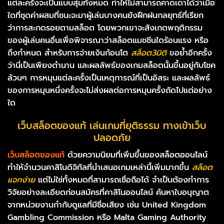
แต่ละครั้งจะเป็นแบบสุ่มทั้งหมด ทำให้ไม่สามารถคาดเดาได้ว่าเมื่อ
ใดที่ชุดค่าผสมที่ชนะจะมา
ผู้เล่นบางคนยังฝึกฝนกลยุทธ์ที่เรียก
ว่าการสะกดรอยตามสล็อต โดยพวกเขาจะสังเกตพฤติกรรม
ของผู้เล่นคนอื่นเพื่อพิจารณาว่าสล็อตแมชชีนใดร้อนแรง หรือ
ถึงกำหนด สำหรับการจ่ายเงินก้อนโต
สล็อต3มิติ
ขอย้ำอีกครั้ง
ว่านี่เป็นเพียงตำนาน และผลลัพธ์ของเกมสล็อตนั้นขึ้นอยู่กับโชค
ล้วนๆ การหมุนแต่ละครั้งเป็นเหตุการณ์ที่เป็นอิสระ และผลลัพธ์
ของการหมุนหนึ่งครั้งจะไม่ส่งผลต่อการหมุนครั้งถัดไปแต่อย่าง
ใด
เว็บสล็อตของแท้ เล่นเกมที่ยุติธรรม ทางเข้าเว็บ
ปลอดภัย
เว็บสล็อตของแท้
ด้วยความนิยมที่เพิ่มขึ้นของสล็อตออนไลน์
ทำให้จำนวนคาสิโนดิจิทัลที่นำเสนอเกมเหล่านี้เพิ่มมากขึ้น
สล็อต
แจกง่าย
แต่ไม่ใช่ทั้งหมดที่สามารถเชื่อถือได้ จำเป็นต้องทำการ
วิจัยอย่างละเอียดก่อนสมัครที่คาสิโนออนไลน์ ค้นหาใบอนุญาต
จากหน่วยงานกำกับดูแลที่มีชื่อเสียง เช่น United Kingdom
Gambling Commission หรือ Malta Gaming Authority