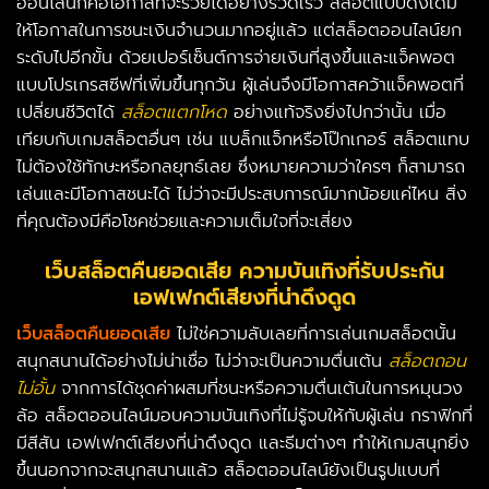
ออนไลน์ก็คือโอกาสที่จะรวยได้อย่างรวดเร็ว สล็อตแบบดั้งเดิม
ให้โอกาสในการชนะเงินจำนวนมากอยู่แล้ว แต่สล็อตออนไลน์ยก
ระดับไปอีกขั้น ด้วยเปอร์เซ็นต์การจ่ายเงินที่สูงขึ้นและแจ็คพอต
แบบโปรเกรสซีฟที่เพิ่มขึ้นทุกวัน ผู้เล่นจึงมีโอกาสคว้าแจ็คพอตที่
เปลี่ยนชีวิตได้
สล็อตแตกโหด
อย่างแท้จริงยิ่งไปกว่านั้น เมื่อ
เทียบกับเกมสล็อตอื่นๆ เช่น แบล็กแจ็กหรือโป๊กเกอร์ สล็อตแทบ
ไม่ต้องใช้ทักษะหรือกลยุทธ์เลย ซึ่งหมายความว่าใครๆ ก็สามารถ
เล่นและมีโอกาสชนะได้ ไม่ว่าจะมีประสบการณ์มากน้อยแค่ไหน สิ่ง
ที่คุณต้องมีคือโชคช่วยและความเต็มใจที่จะเสี่ยง
เว็บสล็อตคืนยอดเสีย ความบันเทิงที่รับประกัน
เอฟเฟกต์เสียงที่น่าดึงดูด
เว็บสล็อตคืนยอดเสีย
ไม่ใช่ความลับเลยที่การเล่นเกมสล็อตนั้น
สนุกสนานได้อย่างไม่น่าเชื่อ ไม่ว่าจะเป็นความตื่นเต้น
สล็อตถอน
ไม่อั้น
จากการได้ชุดค่าผสมที่ชนะหรือความตื่นเต้นในการหมุนวง
ล้อ สล็อตออนไลน์มอบความบันเทิงที่ไม่รู้จบให้กับผู้เล่น กราฟิกที่
มีสีสัน เอฟเฟกต์เสียงที่น่าดึงดูด และธีมต่างๆ ทำให้เกมสนุกยิ่ง
ขึ้นนอกจากจะสนุกสนานแล้ว สล็อตออนไลน์ยังเป็นรูปแบบที่