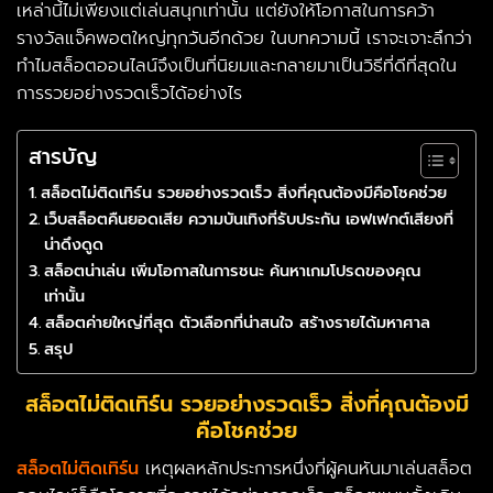
เหล่านี้ไม่เพียงแต่เล่นสนุกเท่านั้น แต่ยังให้โอกาสในการคว้า
รางวัลแจ็คพอตใหญ่ทุกวันอีกด้วย ในบทความนี้ เราจะเจาะลึกว่า
ทำไมสล็อตออนไลน์จึงเป็นที่นิยมและกลายมาเป็นวิธีที่ดีที่สุดใน
การรวยอย่างรวดเร็วได้อย่างไร
สารบัญ
สล็อตไม่ติดเทิร์น รวยอย่างรวดเร็ว สิ่งที่คุณต้องมีคือโชคช่วย
เว็บสล็อตคืนยอดเสีย ความบันเทิงที่รับประกัน เอฟเฟกต์เสียงที่
น่าดึงดูด
สล็อตน่าเล่น เพิ่มโอกาสในการชนะ ค้นหาเกมโปรดของคุณ
เท่านั้น
สล็อตค่ายใหญ่ที่สุด ตัวเลือกที่น่าสนใจ สร้างรายได้มหาศาล
สรุป
สล็อตไม่ติดเทิร์น รวยอย่างรวดเร็ว สิ่งที่คุณต้องมี
คือโชคช่วย
สล็อตไม่ติดเทิร์น
เหตุผลหลักประการหนึ่งที่ผู้คนหันมาเล่นสล็อต