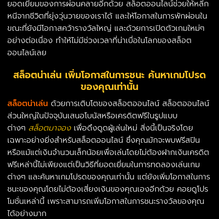
ยอดเยี่ยมของการผ่อนคลายอีกด้วย สล็อตออนไลน์ช่วยให้หลีก
หนีจากชีวิตที่ยุ่งวุ่นวายของเราได้ และให้โอกาสในการพักผ่อนใน
ขณะที่ยังมีโอกาสคว้ารางวัลใหญ่ และด้วยการเปิดตัวเกมใหม่ๆ
อย่างต่อเนื่อง ทำให้ไม่มีช่วงเวลาที่น่าเบื่อในโลกของสล็อต
ออนไลน์เลย
สล็อตน่าเล่น เพิ่มโอกาสในการชนะ ค้นหาเกมโปรด
ของคุณเท่านั้น
สล็อตน่าเล่น
ด้วยการเติบโตของสล็อตออนไลน์ สล็อตออนไลน์
ส่วนใหญ่ในปัจจุบันเสนอโบนัสหรือเครดิตฟรีในรูปแบบ
ต่างๆ
สล็อตมาจอง
เพื่อดึงดูดผู้เล่นใหม่ สิ่งนี้เป็นจริงโดย
เฉพาะอย่างยิ่งสำหรับสล็อตออนไลน์ ซึ่งคุณมักจะพบฟรีสปิน
หรือแม้แต่เงินจำนวนเล็กน้อยเพื่อเล่นโดยไม่ต้องฝากเงินเครดิต
ฟรีเหล่านี้ไม่เพียงแต่เป็นวิธีที่ยอดเยี่ยมในการทดลองเล่นเกม
ต่างๆ และค้นหาเกมโปรดของคุณเท่านั้น แต่ยังเพิ่มโอกาสในการ
ชนะของคุณโดยไม่ต้องเสี่ยงเงินของคุณเองอีกด้วย คอยดูโปร
โมชั่นเหล่านี้ เพราะสามารถเพิ่มโอกาสในการชนะรางวัลของคุณ
ได้อย่างมาก