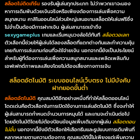
สล็อตไม่ติดเทิร์น
รองรับผู้เล่นทุกประเภท ไม่ว่าพวกเขาจะมอง
หาการเดิมพันด้วยเงินจริงหรือเพียงต้องการเล่นเพื่อความ
สนุกสนาน คาสิโนออนไลน์ส่วนใหญ่เสนอเกมสล็อตให้เล่นฟรีซึ่ง
ไม่จำเป็นต้องมีการฝากเงิน ผู้เล่นสามารถเข้าถึง
sexygameplus
เกมและเริ่มหมุนวงล้อได้ทันที
สล็อตวอเลท
ตัวเลือกนี้ช่วยให้ผู้เล่นได้ลองสล็อตที่แตกต่างกันและทำความคุ้น
เคยกับการเล่นเกมก่อนที่จะใช้จ่ายเงิน นอกจากนี้ยังเป็นประโยชน์
สำหรับผู้ที่ต้องการเล่นเพื่อความสนุกสนานและเพลิดเพลินกับ
เอฟเฟกต์ภาพและเสียงโดยไม่ต้องเสี่ยงทางการเงิน
สล็อตอัตโนมัติ ระบบออนไลน์เว็บตรง ไม่มีบังคับ
ฝากยอดขั้นต่ำ
สล็อตอัตโนมัติ
คุณสมบัติอีกอย่างหนึ่งที่ทำให้สล็อตออนไลน์
โดดเด่นคือตัวเลือกในการเปิดใช้งานการเล่นอัตโนมัติ ซึ่งจะทำให้
ผู้เล่นสามารถกำหนดจำนวนการหมุนได้ และเกมจะดำเนินต่อไป
โดยอัตโนมัติโดยไม่ต้องป้อนข้อมูลเพิ่มเติมจากผู้เล่น
สล็อตถอน
ไม่อั้น
นอกจากนี้ยังมีตัวเลือกให้เลือกธีมและรูปแบบการเดิมพันที่
หลากหลายตามความต้องการ คุณสมบัตินี้ไม่เพียงแต่เพิ่มความ