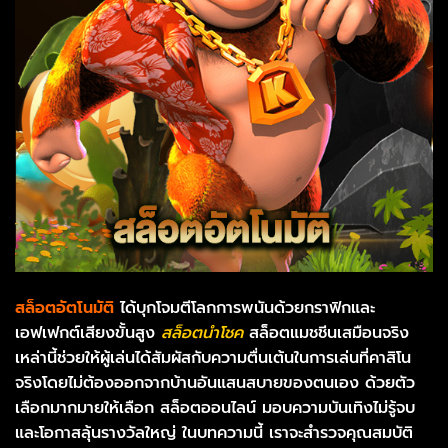
สล็อตอัตโนมัติ
ได้บุกโจมตีโลกการพนันด้วยกราฟิกและ
เอฟเฟกต์เสียงขั้นสูง
สล็อตนำโชค
สล็อตแมชชีนเสมือนจริง
เหล่านี้ช่วยให้ผู้เล่นได้สัมผัสกับความตื่นเต้นในการเล่นที่คาสิโน
จริงโดยไม่ต้องออกจากบ้านอันแสนสบายของตนเอง ด้วยตัว
เลือกมากมายให้เลือก สล็อตออนไลน์ มอบความบันเทิงไม่รู้จบ
และโอกาสลุ้นรางวัลใหญ่ ในบทความนี้ เราจะสำรวจคุณสมบัติ