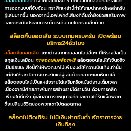
สล็อตออนไลน์
ตั้งแต่แอนิเมชั่น 3 มิติไปจนถึงสีสันที่สดใสและ
การออกแบบที่ซับซ้อน กราฟิกเหล่านี้ทำให้เกมน่าหลงใหลสำหรับ
ผู้เล่นมากขึ้น นอกจากนี้เอฟเฟกต์เสียงที่ดื่มด่ำยังช่วยเสริมภาพ
และยกระดับประสบการณ์การเล่นเกมโดยรวมอีกด้วย
สล็อตคืนยอดเสีย ระบบเกมครบครัน เปิดพร้อม
บริการ24ชั่วโมง
สล็อตคืนยอดเสีย
แตกต่างจากเกมออนไลน์อื่นๆ ที่ให้รางวัลเป็น
สกุลเงินเสมือน
ทดลองเล่นสล็อตฟรี
สล็อตออนไลน์ให้เงินจริง
เป็นชัยชนะ สิ่งนี้ทำให้พวกเขาไม่เพียงแต่ให้ความบันเทิงเท่านั้น
แต่ยังให้รางวัลทางการเงินแก่ผู้เล่นด้วยหลายๆคนหันมาใช้
สล็อตออนไลน์เป็นแหล่งรายได้เสริมหรือแม้แต่งานเต็มเวลา
เนื่องจากมีศักยภาพในการสร้างรายได้รายวัน ด้วยการคลิก
เพียงไม่กี่ครั้ง ผู้เล่นสามารถหมุนวงล้อและอาจได้รับแจ็คพอต
ซึ่งเปลี่ยนชีวิตของพวกเขาไปตลอดกาล
สล็อตไม่ติดเทิร์น ไม่มีเงินฝากขั้นต่ำ อัตราการจ่าย
เงินที่สูง