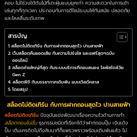
คอม ไม่ใช่วงใต้ต้นไม้ที่เตะฝุ่นแบบยุคเก่า ความสะดวกในการเข้า
เล่นทุกที่ทุกเวลา ประกอบกับการดีไซน์ระบบให้ทันสมัย ปลอดภัย
และไหลลื่นระดับเทพ
สารบัญ
สล็อตไม่ติดเทิร์น กับการฝากถอนสุดไว ปานสายฟ้า
เว็บสล็อตคืนยอดเสีย กับความโปร่งใส และแฟร์สุดๆฉบับ
ออนไลน์
สล็อตค่ายใหญ่ที่สุด กับระบบบริการที่ตอบสนอง ไลฟ์สไตล์วัย
Gen Z
สล็อตพีจี กับบรรยากาศเดิมพัน แบบเวิลด์คลาส
โดยสรุป
สล็อตไม่ติดเทิร์น กับการฝากถอนสุดไว ปานสายฟ้า
สล็อตไม่ติดเทิร์น
ปัจจุบันแข่งพัฒนาเรื่องความไวด้านการทำ
สล็อตถอนไม่อั้น
ธุรกรรมชนิดที่เรียกได้ว่าฝากถอนปุ๊บ เงินเด้ง
ปั๊บ เติมเครดิตไม่ถึงสิบนาทีก็แพรวพราวพร้อมเดิมพันแล้ว ไม่