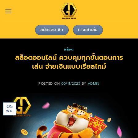
ข้าม
ไป
ยัง
เนื้อหา
สมัครสมาชิก
ทางเข้าเล่น
สล็อต
สล็อตออนไลน์ ควบคุมทุกขั้นตอนการ
เล่น จ่ายเงินแบบเรียลไทม์
POSTED ON
05/11/2025
BY
ADMIN
05
พ.ย.