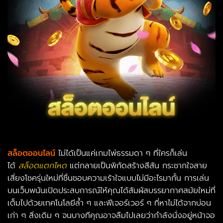
สล็อตออนไลน์
ไม่ได้เป็นแค่เกมไพ่ธรรมดา ๆ ที่ใครก็เล่น
ได้
สล็อตแตกโหด
แต่กลายเป็นพิกัดสร้างสีสัน กระชากใจสาย
เสี่ยงโชครุ่นใหม่ที่ชื่นชอบความเร้าใจแบบไม่มีอะไรมากั้น การเล่น
บนเว็บพนันเปิดประสบการณ์ให้คุณได้สัมผัสบรรยากาศสมัยใหม่ที่
เต็มไปด้วยเทคโนโลยีล้ำ ๆ และฟีเจอร์เวอร์ ๆ ที่หาไม่ได้จากบ่อน
เก่า ๆ สิ่งเดิม ๆ จนบางทีคุณอาจลืมไปเลยว่ากำลังนั่งอยู่หน้าจอ