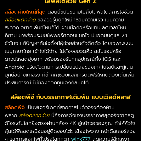
ไลฟ์สไตล์วัย Gen Z
สล็อตค่ายใหญ่ที่สุด
ตอนนี้ขยับขยายไปถึงไลฟ์สไตล์การใช้ชีวิต
สล็อตแตกง่าย
ของวัยรุ่นยุคใหม่ที่ชอบความเร็ว เน้นความ
สะดวก อยากเล่นที่ไหนก็ได้ ผ่านมือถือหรือแท็บเล็ตเวลาไหน
ก็ตาม มาพร้อมระบบซัพพอร์ตตอบแชทไว มีแอดมินดูแล 24
ชั่วโมง แก้ปัญหาทันใจดั่งมีผู้ช่วยส่วนตัวติดตัว โดยเฉพาะระบบ
เมนูภาษาไทย เข้าใจได้ง่าย ไม่ต้องขมวดคิ้ว สลับแอปหรือ
ดาวน์โหลดยุ่งยาก พร้อมรองรับทุกอุปกรณ์ทั้ง iOS และ
Android ปรับตัวตามการเปลี่ยนแปลงของเทคโนโลยีและผู้เล่น
ยุคนี้อย่างแท้จริง ที่สำคัญชอบแจกเครดิตฟรีให้ทดลองเล่นเพิ่ม
ประสบการณ์ ไม่ต้องออกทุนเองก็สนุกได้
สล็อตพีจี กับบรรยากาศเดิมพัน แบบเวิลด์คลาส
สล็อตพีจี
เป็นฟีเจอร์เด็ดที่สายคาสิโนตัวจริงต้องห้าม
พลาด
สล็อตแจกง่าย
นี่คือการดึงเอาบรรยากาศสุดจริงจากสตู
ดิโอระดับโลกยิงตรงผ่านกล้อง 4K สู่หน้าจอของคุณ ทำให้หัวใจ
ลุ้นได้ฟีลสดเหมือนอยู่ติดขอบโต๊ะ เสียงไพ่วาง หน้าดีลเลอร์สวย
ๆ และการแจกไพ่ที่โปร่งใสทุกตา
wink777
ลดความรู้สึกเหงา