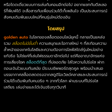
หรือโดดเดี่ยวแบบการเล่นกับคอมอีกต่อไป อยากแชทกับดีลเลอ
ร์ก็พิมพ์ได้ จะสื่อสารกับเพื่อนร่วมโต๊ะก็เพลินใจ เป็นประสบการณ์
สังคมเดิมพันแบบใหม่ที่คนรุ่นใหม่ต้องอิน
โดยสรุป
golden auto
ในโลกของสล็อตออนไลน์ยุคนี้ กลายเป็นแหล่ง
รวม
สล็อตไม่มีขั้นต่ำ
ความสนุกและโอกาสใหม่ ๆ ที่สะท้อนความ
ล้ำหน้าของเทคโนโลยีและความต้องการไลฟ์สไตล์รุ่นใหม่อย่าง
แท้จริง ไม่ใช่แค่ที่เล่นไพ่ธรรมดาอีกต่อไป แต่คืออาณาจักรแห่ง
การเสี่ยงโชค
สล็อตดีที่สุด
ที่ปลอดภัย ใส่ใจความโปร่งใส ฝาก
ถอนเงินไวแบบทันสมัย มีระบบซัพพอร์ตสุดคูล พร้อมนำเสนอ
บรรยากาศสล็อตสดตรงจากสตูดิโอเวิลด์คลาสและประสบการณ์
ร่วมโต๊ะเดิมพันกับคนจริง ๆ จากทั่วโลก ผ่านระบบที่โปร่งใส
เสถียร เล่นง่ายและได้เงินจริงทุกวินาที