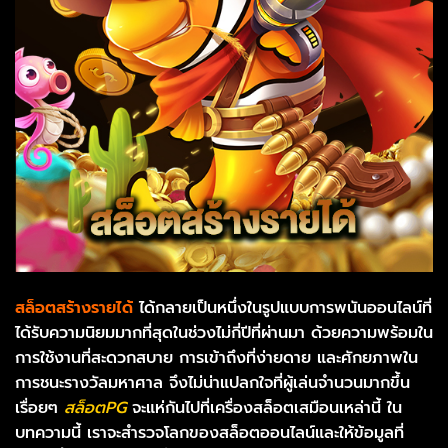
สล็อตสร้างรายได้
ได้กลายเป็นหนึ่งในรูปแบบการพนันออนไลน์ที่
ได้รับความนิยมมากที่สุดในช่วงไม่กี่ปีที่ผ่านมา ด้วยความพร้อมใน
การใช้งานที่สะดวกสบาย การเข้าถึงที่ง่ายดาย และศักยภาพใน
การชนะรางวัลมหาศาล จึงไม่น่าแปลกใจที่ผู้เล่นจำนวนมากขึ้น
เรื่อยๆ
สล็อตPG
จะแห่กันไปที่เครื่องสล็อตเสมือนเหล่านี้ ใน
บทความนี้ เราจะสำรวจโลกของสล็อตออนไลน์และให้ข้อมูลที่