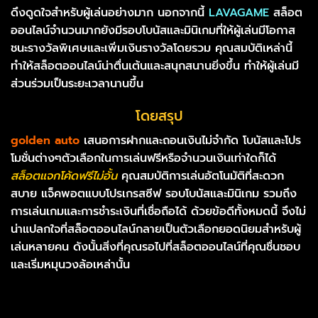
ดึงดูดใจสำหรับผู้เล่นอย่างมาก นอกจากนี้
LAVAGAME
สล็อต
ออนไลน์จำนวนมากยังมีรอบโบนัสและมินิเกมที่ให้ผู้เล่นมีโอกาส
ชนะรางวัลพิเศษและเพิ่มเงินรางวัลโดยรวม คุณสมบัติเหล่านี้
ทำให้สล็อตออนไลน์น่าตื่นเต้นและสนุกสนานยิ่งขึ้น ทำให้ผู้เล่นมี
ส่วนร่วมเป็นระยะเวลานานขึ้น
โดยสรุป
golden auto
เสนอการฝากและถอนเงินไม่จำกัด โบนัสและโปร
โมชั่นต่างๆตัวเลือกในการเล่นฟรีหรือจำนวนเงินเท่าใดก็ได้
สล็อตแจกโค้ดฟรีไม่อั้น
คุณสมบัติการเล่นอัตโนมัติที่สะดวก
สบาย แจ็คพอตแบบโปรเกรสซีฟ รอบโบนัสและมินิเกม รวมถึง
การเล่นเกมและการชำระเงินที่เชื่อถือได้ ด้วยข้อดีทั้งหมดนี้ จึงไม่
น่าแปลกใจที่สล็อตออนไลน์กลายเป็นตัวเลือกยอดนิยมสำหรับผู้
เล่นหลายคน ดังนั้นสิ่งที่คุณรอไปที่สล็อตออนไลน์ที่คุณชื่นชอบ
และเริ่มหมุนวงล้อเหล่านั้น