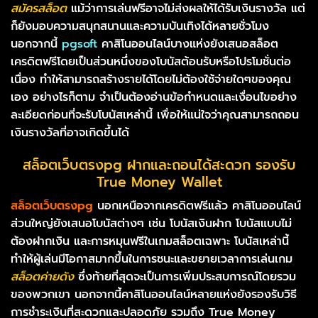
สมัครสล็อต
แม้ว่าการเล่นฟรีอาจไม่ส่งผลให้ได้รับเงินรางวัล แต่
ก็ยังมอบความสนุกสนานและความบันเทิงได้หลายชั่วโมง
นอกจากนี้
pgsoft
คาสิโนออนไลน์บางแห่งยังเสนอสล็อต
เครดิตฟรีโดยเป็นส่วนหนึ่งของโบนัสต้อนรับหรือโปรโมชั่นต่อ
เนื่อง ทำให้สามารถสร้างรายได้โดยไม่ต้องใช้จ่ายใดๆของคุณ
เอง อย่างไรก็ตาม จำเป็นต้องอ่านข้อกำหนดและเงื่อนไขอย่าง
ละเอียดก่อนที่จะรับโบนัสเหล่านี้ เพื่อให้แน่ใจว่าคุณสามารถถอน
เงินรางวัลที่อาจเกิดขึ้นได้
สล็อตเว็บตรงpg ฝากและถอนได้สะดวก รองรับ
True Money Wallet
สล็อตเว็บตรงpg
นอกเหนือจากเครดิตฟรีแล้ว คาสิโนออนไลน์
ส่วนใหญ่ยังเสนอโบนัสต่างๆ เช่น โบนัสเงินฝาก โบนัสแบบไม่
ต้องฝากเงิน และการหมุนฟรีในเกมสล็อตเฉพาะ โบนัสเหล่านี้
ทำให้ผู้เล่นมีโอกาสมากขึ้นในการชนะและขยายเวลาการเล่นเกม
สล็อตค่ายดัง
ซึ่งท้ายที่สุดจะเป็นการเพิ่มประสบการณ์โดยรวม
ของพวกเขา นอกจากนี้คาสิโนออนไลน์หลายแห่งยังรองรับวิธี
การชำระเงินที่สะดวกและปลอดภัย รวมถึง True Money