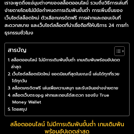
เราจะพูดถึงแง่มุมต่างๆของสล็อตออนไลน์ รวมถึงวิธีการเล่นที่
ง่ายดายโดยไม่มีข้อกำหนดการเดิมพันขั้นต่ำ การเพิ่มขึ้นของ
เว็บไซต์สล็อตใหม่ ตัวเลือกเครดิตฟรี การฝากและถอนเงินที่
สะดวกสบาย และเว็บไซต์สล็อตที่น่าเชื่อถือที่ให้บริการ 24 การทำ
ธุรกรรมชั่วโมง
สารบัญ
สล็อตออนไลน์ ไม่มีการเดิมพันขั้นต่ำ เกมเดิมพันพร้อมอัปเดต
ล่าสุด
เว็บไซต์สล็อตเปิดใหม่ ยอดนิยมที่สุดในขณะนี้ เล่นได้ทุกที่รวย
ได้ทุกวัน
สล็อตเครดิตฟรี เล่นเพื่อความสนุก และรับเงินอย่างง่ายดาย
สล็อตเว็บตรงpg ฝากและถอนได้สะดวก รองรับ True
Money Wallet
โดยสรุป
สล็อตออนไลน์ ไม่มีการเดิมพันขั้นต่ำ เกมเดิมพัน
พร้อมอัปเดตล่าสุด