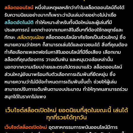
สล็อตออนไลน์
หนึ่งในเหตุผลหลักว่าทำไมสล็อตออนไลน์ถึงได้
รับความนิยมอย่างมากก็เพราะว่ามันเล่นง่ายอย่างไม่น่าเชื่อ
สล็อตอัตโนมัติ
ทำให้เหมาะสำหรับทั้งมือใหม่และผู้เล่นที่มี
ประสบการณ์ แตกต่างจากเกมคาสิโนอื่นๆที่ต้องใช้กลยุทธ์และ
ทักษะ
สล็อตทุนน้อย
สล็อตออนไลน์อาศัยโชคเป็นส่วนใหญ่ ซึ่ง
หมายความว่าใครๆ ก็สามารถเล่นได้และอาจชนะได้ สิ่งที่คุณต้อง
ทำคือเลือกแพลตฟอร์มคาสิโนออนไลน์ที่มีชื่อเสียง เลือกเกม
สล็อตที่คุณต้องการ วางเดิมพัน และหมุนวงล้อเหล่านั้น
นอกจากความเรียบง่ายและตรงไปตรงมาแล้ว สล็อตออนไลน์
ส่วนใหญ่ยังมาพร้อมกับตัวเลือกการเดิมพันที่ยืดหยุ่น ซึ่ง
หมายความว่าไม่มีข้อกำหนดการเดิมพันขั้นต่ำ ช่วยให้ผู้เล่น
สามารถปรับการเดิมพันตามงบประมาณ ทำให้ทุกคนสามารถร่วม
สนุกได้ในราคาไม่แพง
เว็บไซต์สล็อตเปิดใหม่ ยอดนิยมที่สุดในขณะนี้ เล่นได้
ทุกที่รวยได้ทุกวัน
เว็บไซต์สล็อตเปิดใหม่
อุตสาหกรรมการพนันออนไลน์มีการ