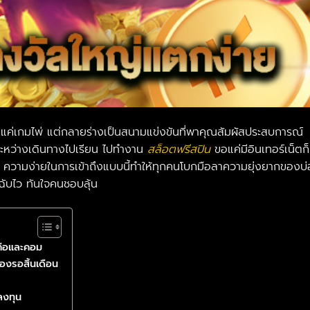
่าแค่เกมไพ่ แต่กลายร่างเป็นสนามแข่งขันที่พาคุณสัมผัสประสบการณ์
รือระหว่างเดินทางไปเรียน ไปทำงาน
สล็อตฟรีสปิน
ขอแค่มีอินเทอร์เน็ตก็
ที ความง่ายในการเข้าถึงแบบนี้ทำให้ทุกคนโบกมือลาความยุ่งยากของบ
ฉับไว ทันใจคนชอบลุ้น
อถือและคอม
้องรอสิ้นเดือน
ลงทุน