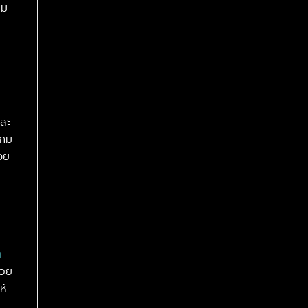
ิม
ละ
เกม
่วย
ง
ต
้อย
ห้