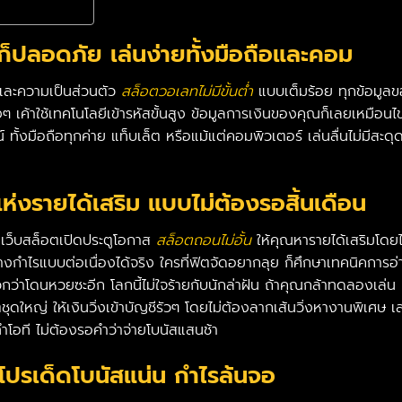
ก็ปลอดภัย เล่นง่ายทั้งมือถือและคอม
ยและความเป็นส่วนตัว
สล็อตวอเลทไม่มีขั้นต่ำ
แบบเต็มร้อย ทุกข้อมูล
จ๋งๆ เค้าใช้เทคโนโลยีเข้ารหัสขั้นสูง ข้อมูลการเงินของคุณก็เลยเหมือนไข
ั้งมือถือทุกค่าย แท็บเล็ต หรือแม้แต่คอมพิวเตอร์ เล่นลื่นไม่มีสะดุ
แห่งรายได้เสริม แบบไม่ต้องรอสิ้นเดือน
นิด เว็บสล็อตเปิดประตูโอกาส
สล็อตถอนไม่อั้น
ให้คุณหารายได้เสริมโดยไ
างกำไรแบบต่อเนื่องได้จริง ใครที่ฟิตจัดอยากลุย ก็ศึกษาเทคนิคการอ่
ไวกว่าโดนหวยซะอีก โลกนี้ไม่ใจร้ายกับนักล่าฝัน ถ้าคุณกล้าทดลองเล่น
ุดใหญ่ ให้เงินวิ่งเข้าบัญชีรัวๆ โดยไม่ต้องลากเส้นวิ่งหางานพิเศษ เล
ำโอที ไม่ต้องรอคำว่าจ่ายโบนัสแสนช้า
 โปรเด็ดโบนัสแน่น กำไรล้นจอ