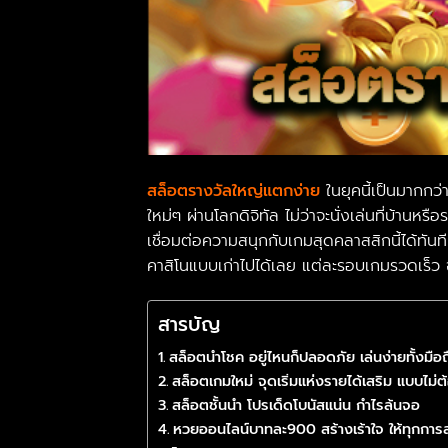
สล็อตรางวัลใหญ่แตกง่าย
ในยุคนี้เป็นมากกว
ใหม่ๆ ผ่านโลกดิจิทัล ไม่ว่าจะนั่งเล่นที่บ้านห
เชื่อมต่อความสนุกกับเกมสุดคลาสสิกนี้ได้ทัน
คาสิโนแบบเก่าไปได้เลย แต่ละรอบเกมรวดเร็ว 
สารบัญ
สล็อตนำโชค อยู่ไหนก็ปลอดภัย เล่นง่ายทั้งมื
สล็อตเกมใหม่ จุดเริ่มแห่งรายได้เสริม แบบไม่ต
สล็อตชั้นนำ โปรเด็ดโบนัสแน่น กำไรล้นจอ
หวยออนไลน์บาทละ900 สร้างเร้าใจ ให้ทุกการ