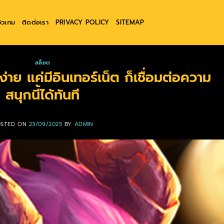
วิวเกม
ติดต่อเรา
PRIVACY POLICY
SITEMAP
สล็อต
าย แค่มีอินเทอร์เน็ต ก็เชื่อมต่อความ
สนุกนี้ได้ทันที
OSTED ON
23/09/2025
BY
ADMIN