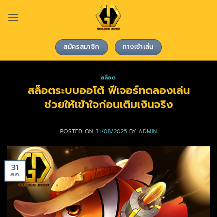
ข้าม
ไป
ยัง
เนื้อหา
สมัครสมาชิก
ทางเข้าเล่น
สล็อต
สล็อตระบบออโต้ ฟีเจอร์ทดลองเล่น
ช่วยให้เข้าใจก่อนเติมเงินจริง
POSTED ON
31/08/2025
BY
ADMIN
31
ส.ค.