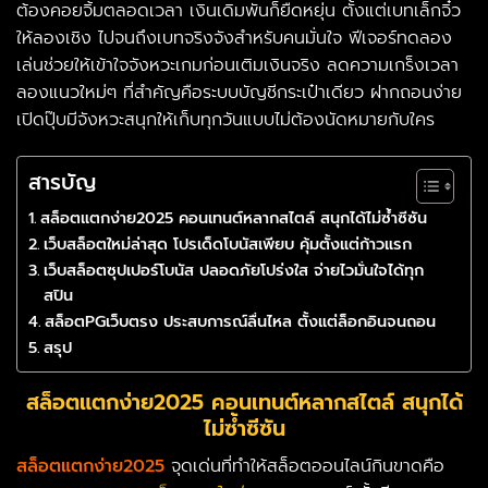
ต้องคอยจิ้มตลอดเวลา เงินเดิมพันก็ยืดหยุ่น ตั้งแต่เบทเล็กจิ๋ว
ให้ลองเชิง ไปจนถึงเบทจริงจังสำหรับคนมั่นใจ ฟีเจอร์ทดลอง
เล่นช่วยให้เข้าใจจังหวะเกมก่อนเติมเงินจริง ลดความเกร็งเวลา
ลองแนวใหม่ๆ ที่สำคัญคือระบบบัญชีกระเป๋าเดียว ฝากถอนง่าย
เปิดปุ๊บมีจังหวะสนุกให้เก็บทุกวันแบบไม่ต้องนัดหมายกับใคร
สารบัญ
สล็อตแตกง่าย2025 คอนเทนต์หลากสไตล์ สนุกได้ไม่ซ้ำซีซัน
เว็บสล็อตใหม่ล่าสุด โปรเด็ดโบนัสเพียบ คุ้มตั้งแต่ก้าวแรก
เว็บสล็อตซุปเปอร์โบนัส ปลอดภัยโปร่งใส จ่ายไวมั่นใจได้ทุก
สปิน
สล็อตPGเว็บตรง ประสบการณ์ลื่นไหล ตั้งแต่ล็อกอินจนถอน
สรุป
สล็อตแตกง่าย2025 คอนเทนต์หลากสไตล์ สนุกได้
ไม่ซ้ำซีซัน
สล็อตแตกง่าย2025
จุดเด่นที่ทำให้สล็อตออนไลน์กินขาดคือ