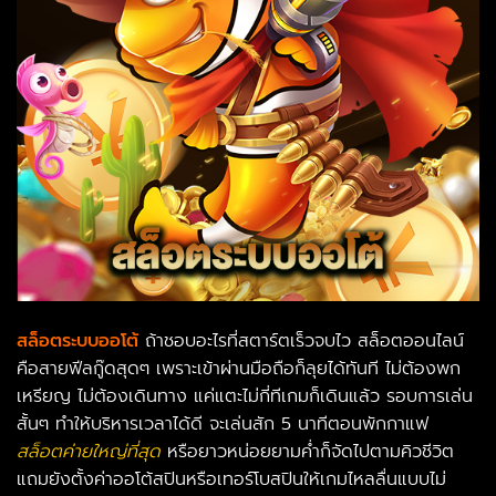
สล็อตระบบออโต้
ถ้าชอบอะไรที่สตาร์ตเร็วจบไว สล็อตออนไลน์
คือสายฟีลกู๊ดสุดๆ เพราะเข้าผ่านมือถือก็ลุยได้ทันที ไม่ต้องพก
เหรียญ ไม่ต้องเดินทาง แค่แตะไม่กี่ทีเกมก็เดินแล้ว รอบการเล่น
สั้นๆ ทำให้บริหารเวลาได้ดี จะเล่นสัก 5 นาทีตอนพักกาแฟ
สล็อตค่ายใหญ่ที่สุด
หรือยาวหน่อยยามค่ำก็จัดไปตามคิวชีวิต
แถมยังตั้งค่าออโต้สปินหรือเทอร์โบสปินให้เกมไหลลื่นแบบไม่