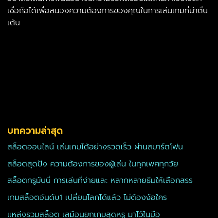
เชื่อถือได้เพื่อสนองความต้องการของคุณในการเล่นเกมที่น่าตื่น
เต้น
บทความล่าสุด
สล็อตออนไลน์ เล่นเกมได้อย่างรวดเร็ว ผ่านสมาร์ตโฟน
สล็อตสุดปัง ความต้องการของผู้เล่น ในทุกเพศทุกวัย
สล็อตทรูมันนี่ การเล่นที่ง่ายและ หลากหลายธีมให้เลือกสรร
เกมสล็อตอันดับ1 เปลี่ยนโลกได้แล้ว ไม่ต้องง้อใคร
แหล่งรวมสล็อต เสมือนยกเกมสุดหรู มาไว้ในมือ