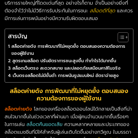
บริการรายใหญ่ที่โดดเด่นที่สุด อย่างไรก็ตาม จำเป็นอย่างยิ่งที่
ต้องจำไว้ว่าไม่มีวิธีการรับประกันในการชนะ
สล็อตดีที่สุด
และควร
มีการเล่นการพนันอย่างมีความรับผิดชอบเสมอ
สารบัญ
สล็อตค่ายดัง การพัฒนาที่ไม่หยุดยั้ง ตอบสนองความต้องการ
ของผู้ใช้งาน
สูตรเกมสล็อต ปรับอัตราการชนะสูงขึ้น ทำกำไรได้มากขึ้น
สล็อตเว็บตรง สะดวกสบาย และปลอดภัยเสมือนคาสิโนจริง
เว็บตรงสล็อตไม่มีขั้นต่ำ การพนันรูปแบบใหม่ อัตราจ่ายสูง
สล็อตค่ายดัง การพัฒนาที่ไม่หยุดยั้ง ตอบสนอง
ความต้องการของผู้ใช้งาน
สล็อตค่ายดัง
โลกของเครื่องสล็อตออนไลน์ได้กลายเป็นสิ่งที่น่า
สนใจมากขึ้นในช่วงเวลาที่ผ่านมา เมื่อผู้คนจํานวนมากขึ้นเรื่อยๆ
ในการเล่น
สล็อตคืนยอดเสีย
ความหลากหลายและประเภทของ
สล็อตแมชชีนที่มีให้สําหรับผู้เล่นเติบโตขึ้นอย่างทวีคูณ ในบรรดา