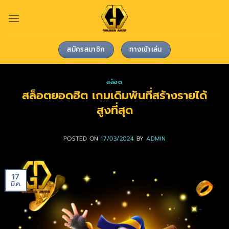
ข้าม
ไป
ยัง
เนื้อหา
สมัครสมาชิก
ทางเข้าเล่น
สล็อต
สล็อตยอดฮิต เกมเดิมพันที่สร้างรายได้
สูงที่สุด
POSTED ON
17/03/2024
BY
ADMIN
17
มี.ค.