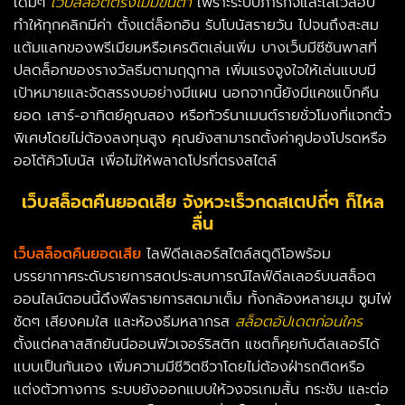
เดิมๆ
เว็บสล็อตตรงไม่มีขั้นต่ำ
เพราะระบบภารกิจและเลเวลอัป
ทำให้ทุกคลิกมีค่า ตั้งแต่ล็อกอิน รับโบนัสรายวัน ไปจนถึงสะสม
แต้มแลกของพรีเมียมหรือเครดิตเล่นเพิ่ม บางเว็บมีซีซันพาสที่
ปลดล็อกของรางวัลธีมตามฤดูกาล เพิ่มแรงจูงใจให้เล่นแบบมี
เป้าหมายและจัดสรรงบอย่างมีแผน นอกจากนี้ยังมีแคชแบ็กคืน
ยอด เสาร์-อาทิตย์คูณสอง หรือทัวร์นาเมนต์รายชั่วโมงที่แจกตั๋ว
พิเศษโดยไม่ต้องลงทุนสูง คุณยังสามารถตั้งค่าคูปองโปรดหรือ
ออโต้คิวโบนัส เพื่อไม่ให้พลาดโปรที่ตรงสไตล์
เว็บสล็อตคืนยอดเสีย จังหวะเร็วกดสเตปถี่ๆ ก็ไหล
ลื่น
เว็บสล็อตคืนยอดเสีย
ไลฟ์ดีลเลอร์สไตล์สตูดิโอพร้อม
บรรยากาศระดับรายการสดประสบการณ์ไลฟ์ดีลเลอร์บนสล็อต
ออนไลน์ตอนนี้ดึงฟีลรายการสดมาเต็ม ทั้งกล้องหลายมุม ซูมไพ่
ชัดๆ เสียงคมใส และห้องธีมหลากรส
สล็อตอัปเดตก่อนใคร
ตั้งแต่คลาสสิกยันนีออนฟิวเจอร์ริสติก แชตก็คุยกับดีลเลอร์ได้
แบบเป็นกันเอง เพิ่มความมีชีวิตชีวาโดยไม่ต้องฝ่ารถติดหรือ
แต่งตัวทางการ ระบบยังออกแบบให้วงจรเกมสั้น กระชับ และต่อ