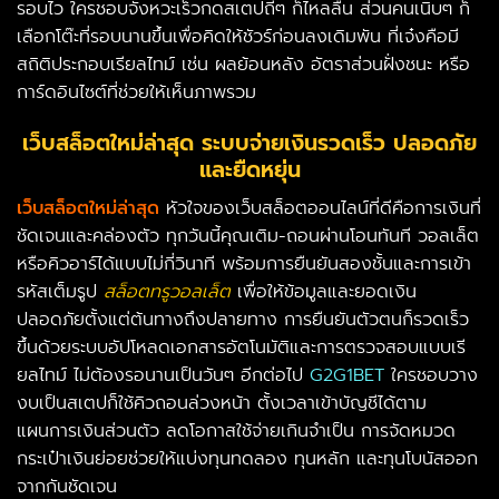
รอบไว ใครชอบจังหวะเร็วกดสเตปถี่ๆ ก็ไหลลื่น ส่วนคนเนิบๆ ก็
เลือกโต๊ะที่รอบนานขึ้นเพื่อคิดให้ชัวร์ก่อนลงเดิมพัน ที่เจ๋งคือมี
สถิติประกอบเรียลไทม์ เช่น ผลย้อนหลัง อัตราส่วนฝั่งชนะ หรือ
การ์ดอินไซต์ที่ช่วยให้เห็นภาพรวม
เว็บสล็อตใหม่ล่าสุด ระบบจ่ายเงินรวดเร็ว ปลอดภัย
และยืดหยุ่น
เว็บสล็อตใหม่ล่าสุด
หัวใจของเว็บสล็อตออนไลน์ที่ดีคือการเงินที่
ชัดเจนและคล่องตัว ทุกวันนี้คุณเติม-ถอนผ่านโอนทันที วอลเล็ต
หรือคิวอาร์ได้แบบไม่กี่วินาที พร้อมการยืนยันสองชั้นและการเข้า
รหัสเต็มรูป
สล็อตทรูวอลเล็ต
เพื่อให้ข้อมูลและยอดเงิน
ปลอดภัยตั้งแต่ต้นทางถึงปลายทาง การยืนยันตัวตนก็รวดเร็ว
ขึ้นด้วยระบบอัปโหลดเอกสารอัตโนมัติและการตรวจสอบแบบเรี
ยลไทม์ ไม่ต้องรอนานเป็นวันๆ อีกต่อไป
G2G1BET
ใครชอบวาง
งบเป็นสเตปก็ใช้คิวถอนล่วงหน้า ตั้งเวลาเข้าบัญชีได้ตาม
แผนการเงินส่วนตัว ลดโอกาสใช้จ่ายเกินจำเป็น การจัดหมวด
กระเป๋าเงินย่อยช่วยให้แบ่งทุนทดลอง ทุนหลัก และทุนโบนัสออก
จากกันชัดเจน