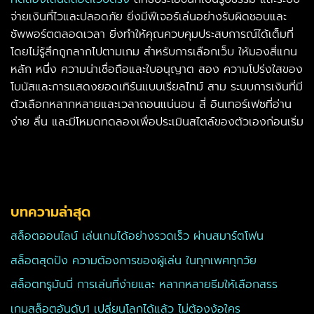
จ่ายเงินที่ไวและปลอดภัย ยิ่งมีฟีเจอร์เล่นอย่างรับผิดชอบและ
ซัพพอร์ตตลอดเวลา ยิ่งทำให้คุณควบคุมประสบการณ์ได้เต็มที่
โดยไม่รู้สึกถูกลากไปตามเกม สำหรับการเลือกเว็บ ให้มองสี่แกน
หลัก หนึ่ง ความน่าเชื่อถือและใบอนุญาต สอง ความโปร่งใสของ
โบนัสและการแสดงยอดเทิร์นแบบเรียลไทม์ สาม ระบบการเงินที่มี
ตัวเลือกหลากหลายและเวลาถอนแน่นอน สี่ อินเทอร์เฟซที่อ่าน
ง่าย ลื่น และมีโหมดทดลองเพื่อประเมินสไตล์ของตัวเองก่อนเริ่ม
บทความล่าสุด
สล็อตออนไลน์ เล่นเกมได้อย่างรวดเร็ว ผ่านสมาร์ตโฟน
สล็อตสุดปัง ความต้องการของผู้เล่น ในทุกเพศทุกวัย
สล็อตทรูมันนี่ การเล่นที่ง่ายและ หลากหลายธีมให้เลือกสรร
เกมสล็อตอันดับ1 เปลี่ยนโลกได้แล้ว ไม่ต้องง้อใคร