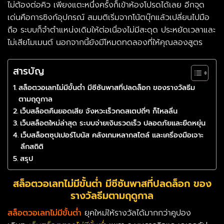
ไม่ต้องต่อคิว เพียงแตะหนึ่งครั้งก็เข้าห้องโปรดได้เลย อีกจุด
เด่นคือการซิงก์อุปกรณ์ สมมติเริ่มจากโน้ตบุ๊กแล้วเปลี่ยนไปมือ
ถือ ระบบก็จำตำแหน่งเดิมให้ต่อเนื่องไม่มีสะดุด ประหยัดเวลาและ
ไม่เสียโมเมนต์ นอกจากนี้ยังมีโหมดทดลองที่ให้คุณลองสูตร
สารบัญ
สล็อตวอเลทไม่มีขั้นต่ำ มีซีซันพาสที่ปลดล็อก ของรางวัลธีม
ตามฤดูกาล
เว็บสล็อตคืนยอดเสีย จังหวะเร็วกดสเตปถี่ๆ ก็ไหลลื่น
เว็บสล็อตใหม่ล่าสุด ระบบจ่ายเงินรวดเร็ว ปลอดภัยและยืดหยุ่น
เว็บสล็อตซุปเปอร์โบนัส คลังเกมหลากสไตล์ และเครื่องมือเจาะ
ลึกสถิติ
สรุป
สล็อตวอเลทไม่มีขั้นต่ำ มีซีซันพาสที่ปลดล็อก ของ
รางวัลธีมตามฤดูกาล
สล็อตวอเลทไม่มีขั้นต่ำ
ยุคใหม่ให้รางวัลได้มากกว่าคูปอง