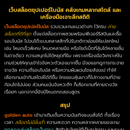
เว็บสล็อตซุปเปอร์โบนัส คลังเกมหลากสไตล์ และ
เครื่องมือเจาะลึกสถิติ
เว็บสล็อตซุปเปอร์โบนัส
รวบรวมเกมแนวต่างๆ ไว้ครบ
ค่าย
สล็อตที่ดีที่สุด
ตั้งแต่สล็อตภาพสวยพร้อมฟีเจอร์รีสปินและซื้อ
รอบโบนัส ไปจนโต๊ะแบบคลาสสิกที่ปรับกติกาย่อยให้แปลกใหม่
เช่น โหมดเร็วพิเศษ โหมดหลายมือ หรือไซด์เบ็ตที่ลุ้นได้หลายชั้น
ในตาเดียว ความสนุกไม่ได้หยุดที่ธีม เพราะเครื่องมือวิเคราะห์ใน
เกมช่วยให้คุณเข้าใจจังหวะตัวเองมากขึ้น มีจอแยกดูการกระจาย
รางวัล ความถี่รอบโบนัส หรือความผันผวนโดยสังเขป ทำให้
เลือกเกมเข้ากับสไตล์ได้ดีขึ้น ใครชอบลุ้นยาวก็ไปทางเกมที่จ่าย
ก้อนโตไม่บ่อย ส่วนคนเน้นจังหวะถี่ๆ ก็เลือกเกมที่คายรางวัล
เรื่อยๆ นอกจากนี้ยังมีโหมดทดสอบสูตร
สรุป
golden auto
เข้ามาเติมเต็มความบันเทิงแบบสั่งได้ ทั้งเรื่อง
เวลา
สล็อตไม่มีขั้นต่ำ
ความสะดวก ความหลากหลายของเกม
ทดลองเล่นสล็อตเว็บตรง
สิทธิประโยชน์ที่เป็นรูปธรรม และระบบ