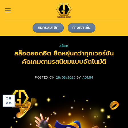
ข้าม
ไป
ยัง
เนื้อหา
สมัครสมาชิก
ทางเข้าเล่น
สล็อต
สล็อตยอดฮิต ยืดหยุ่นกว่าทุกเวอร์ชัน
คัดเกมตามรสนิยมแบบอัตโนมัติ
POSTED ON
28/08/2025
BY
ADMIN
28
ส.ค.