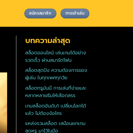
สมัครสมาชิก
ทางเข้าเล่น
บทความล่าสุด
สล็อตออนไลน์ เล่นเกมได้อย่าง
รวดเร็ว ผ่านสมาร์ตโฟน
สล็อตสุดปัง ความต้องการของ
ผู้เล่น ในทุกเพศทุกวัย
สล็อตทรูมันนี่ การเล่นที่ง่ายและ
หลากหลายธีมให้เลือกสรร
เกมสล็อตอันดับ1 เปลี่ยนโลกได้
แล้ว ไม่ต้องง้อใคร
แหล่งรวมสล็อต เสมือนยกเกม
สุดหรู มาไว้ในมือ