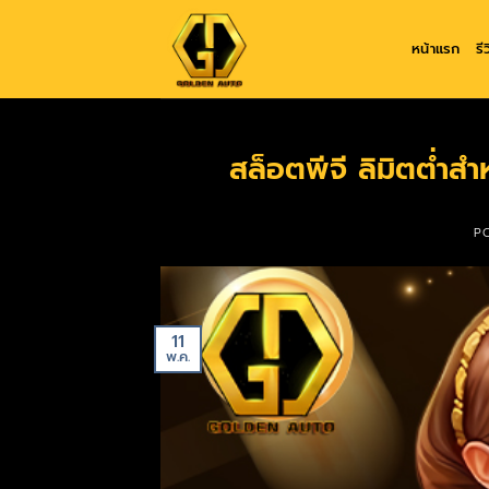
ข้าม
ไป
หน้าแรก
รี
ยัง
เนื้อหา
สล็อตพีจี ลิมิตต่ำสำ
P
11
พ.ค.