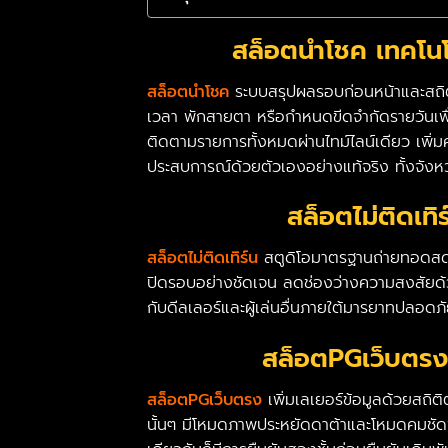
สล็อตนำโชค
เทคโนโ
สล็อตนำโชค
ระบบสรุปผลรอบก่อนหน้าและสถิต
เวลา พักสายตา หรือกำหนดขีดจำกัดรายวันเพื
ติดตามรายการทั้งหมดผ่านไทม์ไลน์เดียว เพิ
ประสบการณ์ด้วยตัวเองอย่างแท้จริง ทั้งจังห
สล็อตไม่ติดเทิ
สล็อตไม่ติดเทิร์น
สตูดิโอมาตรฐานถ่ายทอด
ปิดรอบอย่างชัดเจน ลดช่องว่างความสงสัยด้ว
กับดีลเลอร์และผู้เล่นอื่นภายใต้มารยาทปลอดภ
สล็อตPGเว็บตรง 
สล็อตPGเว็บตรง
เพิ่มเลเยอร์ข้อมูลด้วยสถิ
นั้นๆ มีโหมดภาพประหยัดดาต้าและโหมดคมชัดพ