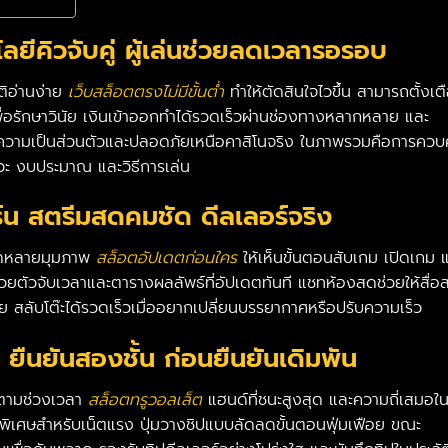
ลยีคิวจับคู่ ผู้เล่นช่วยลดเวลารอรอบ
ิอ่านง่าย
เว็บสล็อตตรงไม่มีขั้นต่ำ
ทำให้ตัดสินใจไวขึ้น สามารถตั้งเต
่อรักษาวินัย เงินเข้าออกทำได้รวดเร็วผ่านช่องทางหลากหลาย และ
่มความเป็นส่วนตัวและปลอดภัยเหนือคาสิโนจริง ในภาพรวมคือการควบ
วะ งบประมาณ และวิธีการเล่น
ร์น สตรีมสดคมชัด ดีลเลอร์จริง
สดหลายมุมภาพ
สล็อตอัปเดตก่อนใคร
ให้เห็นขั้นตอนสับเกม เปิดเกม 
ยตัวจับเวลาและตารางผลลัพธ์ที่อัปเดตทันที แชทห้องสดช่วยให้สื่อ
ัย สลับโต๊ะได้รวดเร็วเมื่ออยากเปลี่ยนบรรยากาศหรือปรับความเร็ว
ยืนยันสองชั้น ก่อนยืนยันเดิมพัน
ติตามช่วงเวลา
สล็อตทรูวอลเล็ต
แฮนด์ที่ชนะสูงสุด และความถี่เสมอใน
ิเศษสำหรับเน็ตแรง ปุ่มวางชิปแบบลัดลดขั้นตอนฟุ่มเฟือย ขณะ