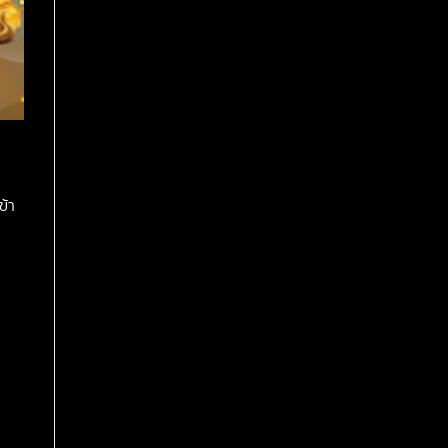
า
ข้า