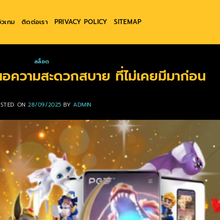
วิวเกม
ติดต่อเรา
PRIVACY POLICY
SITEMAP
สล็อต
นอความสะดวกสบาย ที่ไม่เคยมีมาก่อน
STED ON
28/09/2025
BY
ADMIN