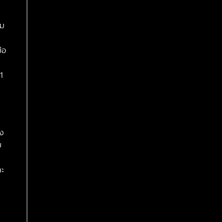
าม
ก
ือ
ม
1
าง
ม
ละ