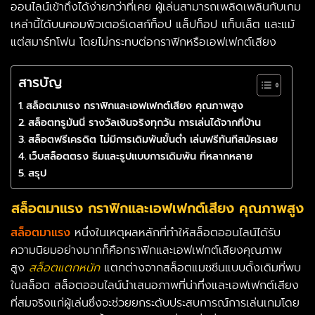
ออนไลน์เข้าถึงได้ง่ายกว่าที่เคย ผู้เล่นสามารถเพลิดเพลินกับเกม
เหล่านี้ได้บนคอมพิวเตอร์เดสก์ท็อป แล็ปท็อป แท็บเล็ต และแม้
แต่สมาร์ทโฟน โดยไม่กระทบต่อกราฟิกหรือเอฟเฟกต์เสียง
สารบัญ
สล็อตมาแรง กราฟิกและเอฟเฟกต์เสียง คุณภาพสูง
สล็อตทรูมันนี่ รางวัลเงินจริงทุกวัน การเล่นได้จากที่บ้าน
สล็อตฟรีเครดิต ไม่มีการเดิมพันขั้นต่ำ เล่นฟรีทันทีสมัครเลย
เว็บสล็อตตรง ธีมและรูปแบบการเดิมพัน ที่หลากหลาย
สรุป
สล็อตมาแรง กราฟิกและเอฟเฟกต์เสียง คุณภาพสูง
สล็อตมาแรง
หนึ่งในเหตุผลหลักที่ทำให้สล็อตออนไลน์ได้รับ
ความนิยมอย่างมากก็คือกราฟิกและเอฟเฟกต์เสียงคุณภาพ
สูง
สล็อตแตกหนัก
แตกต่างจากสล็อตแมชชีนแบบดั้งเดิมที่พบ
ในสล็อต สล็อตออนไลน์นำเสนอภาพที่น่าทึ่งและเอฟเฟกต์เสียง
ที่สมจริงแก่ผู้เล่นซึ่งจะช่วยยกระดับประสบการณ์การเล่นเกมโดย