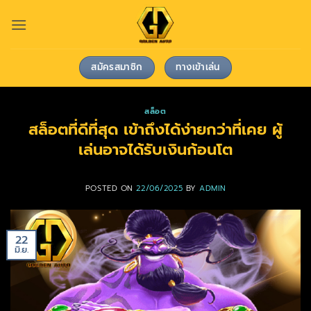
ข้าม
ไป
ยัง
เนื้อหา
สมัครสมาชิก
ทางเข้าเล่น
สล็อต
สล็อตที่ดีที่สุด เข้าถึงได้ง่ายกว่าที่เคย ผู้
เล่นอาจได้รับเงินก้อนโต
POSTED ON
22/06/2025
BY
ADMIN
22
มิ.ย.