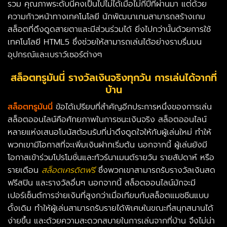
รวม คุณภาพระดับนี้คงเป็นไปไม่ได้เมื่อไม่กี่ปีที่ผ่านมา แต่ด้วย
ความก้าวหน้าทางเทคโนโลยี นักพัฒนาเกมสามารถสร้างเกม
สล็อตที่ดึงดูดสายตาและมีส่วนร่วมได้ ยิ่งไปกว่านั้นด้วยการใช้
เทคโนโลยี HTML5 ซึ่งช่วยให้สามารถเล่นได้อย่างราบรื่นบน
อุปกรณ์และเบราว์เซอร์ต่างๆ
สล็อตทรูมันนี่ รางวัลเงินจริงทุกวัน การเล่นได้จากที่
บ้าน
สล็อตทรูมันนี่
ข้อได้เปรียบที่สำคัญอีกประการหนึ่งของการเล่น
สล็อตออนไลน์คือศักยภาพในการชนะเงินจริง สล็อตออนไลน์
หลายแห่งเสนอโบนัสต้อนรับที่น่าดึงดูดใจให้กับผู้เล่นใหม่ ทำให้
พวกเขามีโอกาสที่จะเพิ่มเงินฝากเริ่มต้น นอกจากนี้ ผู้เล่นยังมี
โอกาสเข้าร่วมโปรโมชั่นและทัวร์นาเมนต์รายวัน รายสัปดาห์ หรือ
รายเดือน
สล็อตเครดิตฟรี
ซึ่งพวกเขาสามารถรับรางวัลเงินสด
ฟรีสปิน และรางวัลอื่นๆ นอกจากนี้ สล็อตออนไลน์มักจะมี
เปอร์เซ็นต์การจ่ายเงินที่สูงกว่าเมื่อเทียบกับสล็อตแมชชีนแบบ
ดั้งเดิม ทำให้ผู้เล่นสามารถรับรายได้พิเศษในขณะที่สนุกสนานได้
ง่ายขึ้น และด้วยความสะดวกสบายในการเล่นจากที่บ้าน จึงไม่น่า