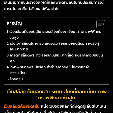
เล่นมีโอกาสชนะรางวัลใหญ่และเพลิดเพลินไปกับประสบการณ์
การเล่นเกมที่แท้จริงและให้ผลกำไร
สารบัญ
เว็บสล็อตคืนยอดเสีย ระบบเสียงที่ยอดเยี่ยม ภาพกราฟฟิกคม
ชัดสูง
เว็บไซต์สล็อตโดยตรง เสนอตัวเลือกเกมยอดนิยม รองรับผู้
เล่นมากมาย
เครดิตสล็อตฟรี ตัวเลือกเกมเยอะมากที่สุด อัตราค่าคอมมิชชั่น
สูง
กีฬาฟุตบอลพรีเมียร์ลีก ทำกำไรได้จริง ไม่มีการหักค่า
ธรรมเนียม
โดยสรุป
เว็บสล็อตคืนยอดเสีย ระบบเสียงที่ยอดเยี่ยม ภาพ
กราฟฟิกคมชัดสูง
เว็บสล็อตคืนยอดเสีย
หนึ่งในปัจจัยหลักที่ดึงดูดผู้เล่นให้มาเล่น
สล็อตออนไลน์คือโอกาสที่จะได้รางวัลใหญ่และรับเงินจำนวน