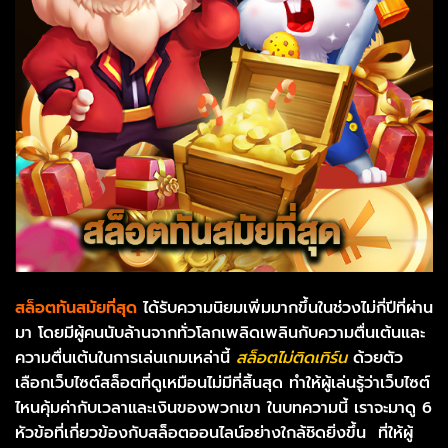
สล็อตทันสมัยที่สุด
ได้รับความนิยมเพิ่มมากขึ้นในช่วงไม่กี่ปีที่ผ่าน
มา โดยมีผู้คนนับล้านจากทั่วโลกเพลิดเพลินกับความตื่นเต้นและ
ความตื่นเต้นในการเล่นเกมเหล่านี้
สล็อตไม่ติดเทิร์น
ด้วยตัว
เลือกเว็บไซต์สล็อตที่ดูเหมือนไม่มีที่สิ้นสุด ทำให้ผู้เล่นรู้ว่าเว็บไซต์
ไหนคุ้มค่ากับเวลาและเงินของพวกเขา ในบทความนี้ เราจะมาดู 6
หัวข้อที่เกี่ยวข้องกับสล็อตออนไลน์อย่างใกล้ชิดยิ่งขึ้น ที่ให้ผู้