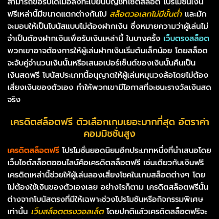
สามารถขอรับได้เมื่อลงทะเบียนบัญชีที่ไซต์สล็อต โปรโมชั่นเงิน
ฟรีเหล่านี้มีขนาดแตกต่างกันไป
สล็อตวอเลทไม่มีขั้นต่ำ
และมัก
จะมอบให้เป็นโบนัสแบบไม่ต้องฝากเงิน ซึ่งหมายความว่าผู้เล่นไม่
จำเป็นต้องฝากเงินเพื่อรับเงินเหล่านี้ ในบางครั้ง
เว็บตรงสล็อต
พวกเขาอาจต้องการให้ผู้เล่นฝากเงินเริ่มต้นเล็กน้อย โดยสล็อต
จะจับคู่จำนวนเงินนั้นหรือเสนอเปอร์เซ็นต์ของเงินนั้นคืนเป็น
เงินสดฟรี โบนัสประเภทนี้อนุญาตให้ผู้เล่นหมุนวงล้อโดยไม่ต้อง
เสี่ยงเงินของตัวเอง ทำให้พวกเขามีโอกาสที่จะชนะรางวัลเงินสด
จริง
เครดิตสล็อตฟรี ตัวเลือกเกมเยอะมากที่สุด อัตราค่า
คอมมิชชั่นสูง
เครดิตสล็อตฟรี
โปรโมชั่นยอดนิยมอีกประเภทหนึ่งที่นำเสนอโดย
เว็บไซต์สล็อตออนไลน์คือเครดิตสล็อตฟรี เช่นเดียวกับเงินฟรี
เครดิตเหล่านี้ช่วยให้ผู้เล่นลองเสี่ยงโชคในเกมสล็อตต่างๆ โดย
ไม่ต้องใช้เงินของตัวเองเลย อย่างไรก็ตาม เครดิตสล็อตฟรีนั้น
ต่างจากโบนัสตรงที่มีให้เฉพาะช่วงโปรโมชันหรือกิจกรรมพิเศษ
เท่านั้น
เว็บสล็อตตรงวอลเล็ต
โดยปกติแล้วเครดิตสล็อตฟรีจะ