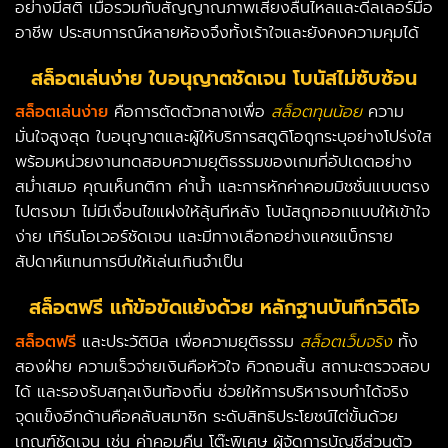
อย่างมีสติ เมื่อรวมกับสัญญาณภาพเสียงลื่นไหลและดีลเลอร์มือ
อาชีพ ประสบการณ์หลายห้องจึงทั้งเร้าใจและยังคงความคุมได้
สล็อตเล่นง่าย
ใบอนุญาตชัดเจน โบนัสไม่ซับซ้อน
สล็อตเล่นง่าย
คือการตัดตัวกลางเพื่อ
สล็อตทุนน้อย
ความ
มั่นใจสูงสุด ใบอนุญาตและผู้ให้บริการสตูดิโอถูกระบุอย่างโปร่งใส
พร้อมหน่วยงานทดสอบความยุติธรรมของเกมที่อัปเดตอย่าง
สม่ำเสมอ คุณเห็นกติกา ค่าน้ำ และการหักค่าคอมมิชชั่นแบบตรง
ไปตรงมา ไม่มีเงื่อนไขแฝงให้ลุ้นทีหลัง โบนัสถูกออกแบบให้เข้าใจ
ง่าย เทิร์นโอเวอร์ชัดเจน และมีทางเลือกอย่างแคชแบ็กราย
สัปดาห์แทนการบีบให้เล่นเกินจำเป็น
สล็อตฟรี แก้ข้อขัดแย้งด้วย หลักฐานบันทึกวิดีโอ
สล็อตฟรี
และประวัติบิล เพื่อความยุติธรรม
สล็อตเว็บจริง
ทั้ง
สองฝ่าย ความเร็วจ่ายเงินคือหัวใจ คิวถอนสั้น สถานะตรวจสอบ
ได้ และรองรับสกุลเงินท้องถิ่น ช่วยให้การบริหารงบทำได้จริง
จุดแข็งอีกด้านคือคลับสมาชิก ระดับสิทธิประโยชน์ไต่ขั้นด้วย
เกณฑ์ชัดเจน เช่น ค่าคอมคืน โต๊ะพิเศษ ผู้จัดการบัญชีส่วนตัว