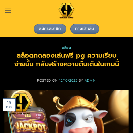
ข้าม
ไป
ยัง
เนื้อหา
สมัครสมาชิก
ทางเข้าเล่น
สล็อต
สล็อตทดลองเล่นฟรี pg ความเรียบ
ง่ายนั้น กลับสร้างความตื่นเต้นในเกมนี้
POSTED ON
15/10/2025
BY
ADMIN
15
ต.ค.