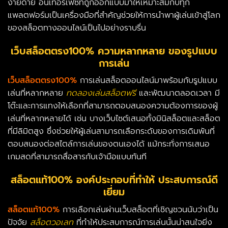
ง่ายดาย อินเทอร์เฟซที่ถูกออกแบบมาให้เหมาะสมกับทุก
แพลตฟอร์มเป็นเครื่องมือที่สำคัญช่วยให้การนำพาผู้เล่นเข้าสู่โลก
ของสล็อตทางออนไลน์เป็นไปอย่างราบรื่น
เว็บสล็อตตรง100% ความหลากหลาย ของรูปแบบ
การเล่น
เว็บสล็อตตรง100%
การเล่นสล็อตออนไลน์มาพร้อมกับรูปแบบ
เล่นที่หลากหลาย
ทดลองเล่นสล็อตฟรี
และพัฒนาตลอดเวลา มี
โต๊ะและการแทงให้เลือกที่สามารถตอบสนองความต้องการของผู้
เล่นที่หลากหลายได้ เช่น บางเว็บไซต์เสนอทั้งมินิสล็อตและสล็อต
ที่มีลิมิตสูง ซึ่งช่วยให้ผู้เล่นสามารถเลือกระดับของการเดิมพันที่
ตอบสนองต่อสไตล์การเล่นของตนเองได้ แม้กระทั่งการเสนอ
เกมสดที่สามารถสื่อสารกับเจ้ามือแบบทันที
สล็อตแท้100% องค์ประกอบที่ทำให้ ประสบการณ์ดี
เยี่ยม
สล็อตแท้100%
การเลือกเล่นผ่านเว็บสล็อตที่เชิญชวนนับว่าเป็น
ปัจจัย
สล็อตวอเลท
ที่ทำให้ประสบการณ์การเล่นนั้นน่าสนใจยิ่ง