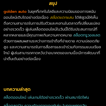
สรุป
golden auto
ในยุคที่เทคโนโลยีและความนิยมของการพนัน
ออนไลน์เติบโตอย่างต่อเนื่อง
สล็อตแตกแสน
ได้พิสูจน์ให้เห็น
ถึงความสามารถในการปรับตัวและคงทนในตลาดที่เปลี่ยนแปลง
อย่างรวดเร็ว ผู้เล่นสล็อตออนไลน์ในวันนี้ได้รับประสบการณ์ที่
หลากหลายและมีคุณภาพเกินความคาดหมาย
สล็อตทรูวอลเลต
ด้วยการผสมผสานระหว่างการเข้าถึงที่ง่ายดาย ความปลอดภัย
สูง และความสามารถในการสื่อสารและเข้าร่วมกิจกรรมแบบเรียล
ไทม์ ผู้เล่นสามารถคาดหวังว่าอนาคตของเกมนี้จะมีการพัฒนาที่
น่าตื่นเต้นอย่างต่อเนื่อง
บทความล่าสุด
สล็อตออนไลน์ เล่นเกมได้อย่างรวดเร็ว ผ่านสมาร์ตโฟน
สล็อตสุดปัง ความต้องการของผู้เล่น ในทุกเพศทุกวัย