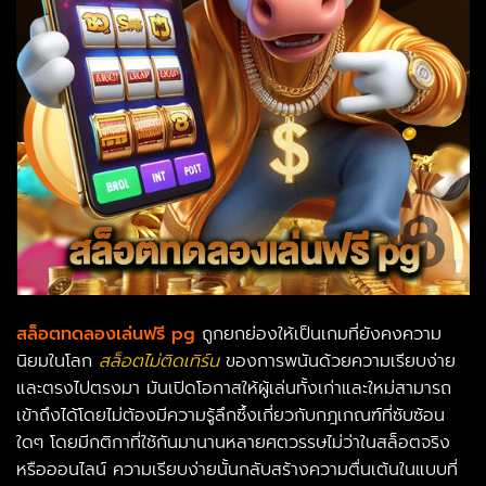
สล็อตทดลองเล่นฟรี pg
ถูกยกย่องให้เป็นเกมที่ยังคงความ
นิยมในโลก
สล็อตไม่ติดเทิร์น
ของการพนันด้วยความเรียบง่าย
และตรงไปตรงมา มันเปิดโอกาสให้ผู้เล่นทั้งเก่าและใหม่สามารถ
เข้าถึงได้โดยไม่ต้องมีความรู้ลึกซึ้งเกี่ยวกับกฎเกณฑ์ที่ซับซ้อน
ใดๆ โดยมีกติกาที่ใช้กันมานานหลายศตวรรษไม่ว่าในสล็อตจริง
หรือออนไลน์ ความเรียบง่ายนั้นกลับสร้างความตื่นเต้นในแบบที่