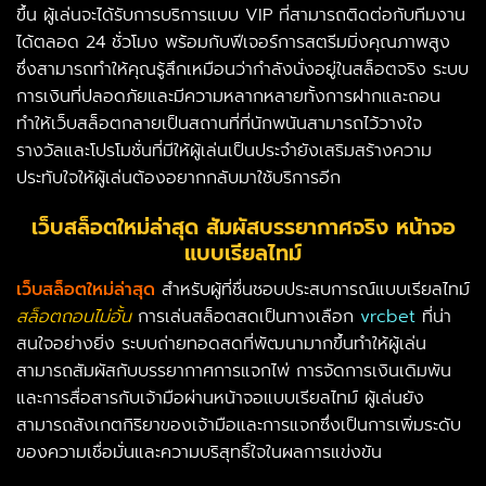
ขึ้น ผู้เล่นจะได้รับการบริการแบบ VIP ที่สามารถติดต่อกับทีมงาน
ได้ตลอด 24 ชั่วโมง พร้อมกับฟีเจอร์การสตรีมมิ่งคุณภาพสูง
ซึ่งสามารถทำให้คุณรู้สึกเหมือนว่ากำลังนั่งอยู่ในสล็อตจริง ระบบ
การเงินที่ปลอดภัยและมีความหลากหลายทั้งการฝากและถอน
ทำให้เว็บสล็อตกลายเป็นสถานที่ที่นักพนันสามารถไว้วางใจ
รางวัลและโปรโมชั่นที่มีให้ผู้เล่นเป็นประจำยังเสริมสร้างความ
ประทับใจให้ผู้เล่นต้องอยากกลับมาใช้บริการอีก
เว็บสล็อตใหม่ล่าสุด สัมผัสบรรยากาศจริง หน้าจอ
แบบเรียลไทม์
เว็บสล็อตใหม่ล่าสุด
สำหรับผู้ที่ชื่นชอบประสบการณ์แบบเรียลไทม์
สล็อตถอนไม่อั้น
การเล่นสล็อตสดเป็นทางเลือก
vrcbet
ที่น่า
สนใจอย่างยิ่ง ระบบถ่ายทอดสดที่พัฒนามากขึ้นทำให้ผู้เล่น
สามารถสัมผัสกับบรรยากาศการแจกไพ่ การจัดการเงินเดิมพัน
และการสื่อสารกับเจ้ามือผ่านหน้าจอแบบเรียลไทม์ ผู้เล่นยัง
สามารถสังเกตกิริยาของเจ้ามือและการแจกซึ่งเป็นการเพิ่มระดับ
ของความเชื่อมั่นและความบริสุทธิ์ใจในผลการแข่งขัน