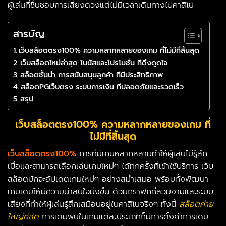
ผู้เล่นที่ชื่นชอบการเสี่ยงดวงแต่ไม่มีเวลาเดินทางไปคาสิโน
สารบัญ
เว็บสล็อตตรง100% ความหลากหลายของเกม ที่ไม่มีที่สิ้นสุด
เว็บสล็อตใหม่ล่าสุด โบนัสและโปรโมชั่น ที่ดึงดูดใจ
สล็อตชั้นนำ การสนับสนุนลูกค้า ที่มีประสิทธิภาพ
สล็อตPGเว็บตรง ระบบการเงิน ที่ปลอดภัยและรวดเร็ว
สรุป
เว็บสล็อตตรง100% ความหลากหลายของเกม ที่
ไม่มีที่สิ้นสุด
เว็บสล็อตตรง100%
การที่มีเกมหลากหลายทำให้ผู้เล่นไม่รู้สึก
เบื่อและสามารถเลือกเล่นเกมใหม่ๆ ได้ทุกครั้งที่เข้าใช้บริการ เว็บ
สล็อตมักจะอัปเดตเกมใหม่ๆ อย่างสม่ำเสมอ พร้อมทั้งพัฒนา
เกมเดิมให้มีความน่าสนใจยิ่งขึ้น ด้วยกราฟิกที่สวยงามและระบบ
เสียงที่ทำให้ผู้เล่นรู้สึกเสมือนอยู่ในคาสิโนจริงๆ ทั้งนี้
สล็อตค่าย
ใหญ่ที่สุด
การเดิมพันในเกมแต่ละประเภทก็มีการตั้งค่าการเดิม