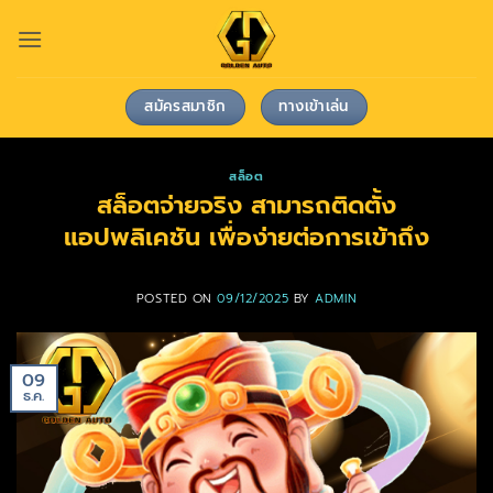
ข้าม
ไป
ยัง
เนื้อหา
สมัครสมาชิก
ทางเข้าเล่น
สล็อต
สล็อตจ่ายจริง สามารถติดตั้ง
แอปพลิเคชัน เพื่อง่ายต่อการเข้าถึง
POSTED ON
09/12/2025
BY
ADMIN
09
ธ.ค.