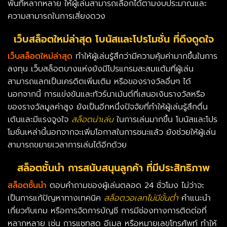
พันที่หลากหลาย ให้ผู้เล่นสามารถเลือกได้ตามงบประมาณและ
ความสามารถในการเสี่ยงดวง
เว็บสล็อตใหม่ล่าสุด โบนัสและโปรโมชั่น ที่ดึงดูดใจ
เว็บสล็อตใหม่ล่าสุด
ทำให้ผู้เล่นรู้สึกว่ามีความคุ้มค่ามากขึ้นในการ
ลงทุน เว็บสล็อตบางแห่งยังมีโปรแกรมสะสมแต้มที่ผู้เล่น
สามารถแลกเป็นเครดิตเพิ่มเติม หรือของรางวัลอื่นๆ ได้
นอกจากนี้ การแข่งขันและทัวร์นาเม้นต์ที่เสนอเงินรางวัลหรือ
ของรางวัลมูลค่าสูง ยังเป็นอีกหนึ่งปัจจัยที่ทำให้ผู้เล่นรู้สึกตื่น
เต้นและมีแรงจูงใจ
สล็อตน่าเล่น
ในการเล่นมากขึ้น โบนัสและโปร
โมชั่นเหล่านี้นอกจากจะเพิ่มโอกาสในการชนะแล้ว ยังช่วยให้ผู้เล่น
สามารถขยายเวลาการเล่นได้อีกด้วย
สล็อตชั้นนำ การสนับสนุนลูกค้า ที่มีประสิทธิภาพ
สล็อตชั้นนำ
ตอบคำถามของผู้เล่นตลอด 24 ชั่วโมง ไม่ว่าจะ
เป็นการแก้ปัญหาทางเทคนิค
สล็อตวอเลทไม่มีขั้นต่ำ
คำแนะนำ
เกี่ยวกับเกม หรือการจัดการบัญชี การมีช่องทางการติดต่อที่
หลากหลาย เช่น การแชทสด อีเมล หรือหมายเลขโทรศัพท์ ทำให้