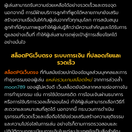
ผู้เล่นสามารถรับความช่วยเหลือได้อย่างรวดเร็วและตรงจุด
นอกจากนี้ การมีฝ่ายบริการลูกค้าที่พูดได้หลายภาษายังเสริม
สร้างความเชื่อมั่นให้กับผู้เล่นจากทั่วทุกมุมโลก การสนับสนุน
ลูกค้าที่มีคุณภาพสูงทำให้ผู้เล่นรู้สึกว่ามีความสำคัญและได้รับการ
ดูแลอย่างเต็มที่ ทำให้ผู้เล่นสามารถพุ่งเป้าสู่การเสี่ยงโชคได้
อย่างมั่นใจ
สล็อตPGเว็บตรง ระบบการเงิน ที่ปลอดภัยและ
รวดเร็ว
สล็อตPGเว็บตรง
ที่ทันสมัยช่วยปกป้องข้อมูลส่วนบุคคลและการ
ทำธุรกรรมของผู้เล่น
แหล่งรวมเกมสล็อตใหม่
จากการล่วงล้ำ
moon789
ของผู้ไม่หวังดี เว็บสล็อตยังมีหลากหลายช่องทางใน
การทำธุรกรรม เช่น การใช้บัตรเครดิต การโอนเงินผ่านธนาคาร
หรือการใช้บริการวอลเล็ทออนไลน์ ทำให้ผู้เล่นสามารถเลือกวิธีที่
สะดวกและเหมาะสมที่สุดได้ นอกจากนี้ กระบวนการดำเนิน
ธุรกรรมที่รวดเร็วและเชื่อถือได้ยังช่วยเสริมสร้างความยุติธรรม
และความโปร่งใสในการเล่น อย่างไรก็ตามการตรวจสอบและ
ปฏิบัติตามกฎระเบียบการเงินในแต่ละประเทศยังเป็นสิ่งสำคัญ