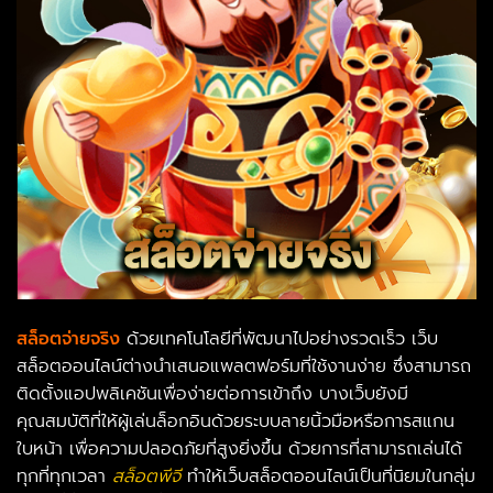
สล็อตจ่ายจริง
ด้วยเทคโนโลยีที่พัฒนาไปอย่างรวดเร็ว เว็บ
สล็อตออนไลน์ต่างนำเสนอแพลตฟอร์มที่ใช้งานง่าย ซึ่งสามารถ
ติดตั้งแอปพลิเคชันเพื่อง่ายต่อการเข้าถึง บางเว็บยังมี
คุณสมบัติที่ให้ผู้เล่นล็อกอินด้วยระบบลายนิ้วมือหรือการสแกน
ใบหน้า เพื่อความปลอดภัยที่สูงยิ่งขึ้น ด้วยการที่สามารถเล่นได้
ทุกที่ทุกเวลา
สล็อตพีจี
ทำให้เว็บสล็อตออนไลน์เป็นที่นิยมในกลุ่ม