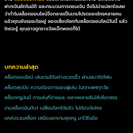
ฝากเงินอัตโนมัติ และกระบวนการถอนเงิน จึงไม่น่าแปลกใจเลย
ว่าทำไมสล็อตออนไลน์จึงกลายเป็นเกมโปรดของใครหลายคน
แล้วคุณยังรออะไรอยู่ ลองเสี่ยงโชคกับสล็อตออนไลน์วันนี้ แล้ว
ใครจะรู้ คุณอาจถูกรางวัลแจ็กพอตก็ได้
บทความล่าสุด
สล็อตออนไลน์ เล่นเกมได้อย่างรวดเร็ว ผ่านสมาร์ตโฟน
สล็อตสุดปัง ความต้องการของผู้เล่น ในทุกเพศทุกวัย
สล็อตทรูมันนี่ การเล่นที่ง่ายและ หลากหลายธีมให้เลือกสรร
เกมสล็อตอันดับ1 เปลี่ยนโลกได้แล้ว ไม่ต้องง้อใคร
แหล่งรวมสล็อต เสมือนยกเกมสุดหรู มาไว้ในมือ