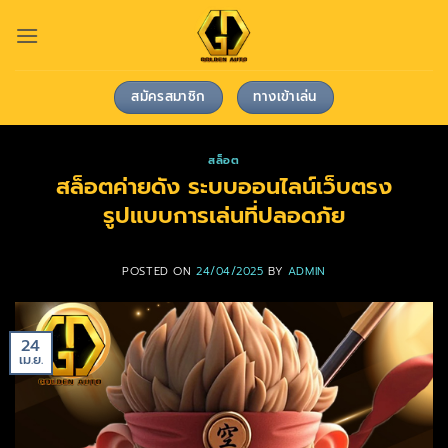
ข้าม
ไป
ยัง
เนื้อหา
สมัครสมาชิก
ทางเข้าเล่น
สล็อต
สล็อตค่ายดัง ระบบออนไลน์เว็บตรง
รูปแบบการเล่นที่ปลอดภัย
POSTED ON
24/04/2025
BY
ADMIN
24
เม.ย.