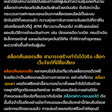
เหล่านี้ยังสามารถใช้เป็นช่องทางให้ผู้เล่นทำความคุ้นเคยกับเกม
สล็อตต่างๆก่อนตัดสินใจเดิมพันด้วยเงินจริง ยิ่งไปกว่านั้น
กระบวนการฝากและถอนเงินจากสล็อตออนไลน์เป็นระบบ
อัตโนมัติทั้งหมดแล้ว ความยุ่งยากในการพกเงินสดไปที่คาสิโน
จริงหรือรอคิวที่ตู้ ATM ที่ยาวนานก็หมดไป คาสิโนออนไลน์
ยอมรับวิธีการชำระเงินต่างๆ เช่น บัตรเครดิต/เดบิต กระเป๋าเงิน
อิเล็กทรอนิกส์ และแม้แต่สกุลเงินดิจิทัล ทำให้การทำธุรกรรม
สะดวกยิ่งขึ้นสำหรับผู้เล่น
สล็อตคืนยอดเสีย สามารถสร้างกำไรได้จริง เลือก
เว็บไซต์ที่มีชื่อเสียง
สล็อตคืนยอดเสีย
หลายคนไม่มั่นใจเกี่ยวกับสล็อตเครดิตฟรี
โดยคิดว่าเป็นเพียงกลเม็ดทางการตลาด อย่างไรก็ตาม
สล็อต
วอเลท
เครดิตฟรีเหล่านี้สามารถนำมาซึ่งผลกำไรได้จริงด้วย
กลยุทธ์ที่ถูกต้องและโชคช่วย คาสิโนออนไลน์บางแห่งมีข้อ
กำหนดและเงื่อนไขที่แนบมากับโบนัส
สล็อตฝาก-ถอนออโต้
ดัง
นั้นจึงจำเป็นต้องอ่านข้อกำหนดและเงื่อนไขเหล่านี้ก่อนรับข้อเส
นอใดๆแต่โดยรวมแล้ว การเล่นด้วยเครดิตฟรีจะทำให้คุณมี