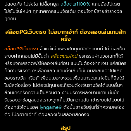
ปลอดภัย โปร่งใส ไม่ล็อกยูส
สล็อตแท้100%
แถมยังอัปเดต
โปรโมชั่นใหม่ๆ ทุกเทศกาลแบบจัดเต็ม ตอบโจทย์สายล่ารางวัล
ทุกคน
สล็อตPGเว็บตรง ไม่อยากเอ้าท์ ต้องลองเล่นเกมสัก
ครั้ง
สล็อตPGเว็บตรง
จิ๋วแต่แจ๋วเพราะในยุคดิจิทัลแบบนี้ ไม่ว่าจะเป็น
ระบบฝากถอนไม่มีขั้นต่ำ
สล็อตเกมใหม่
ธุรกรรมผ่านวอเลทก็ได้
หรือแจกเครดิตฟรีให้ลองเล่นก่อน แบบไม่ต้องฝากเงิน แค่สมัคร
ก็จัดโปรแรงๆ ให้เลือกแล้ว แถมยิ่งเล่นก็มีแต้มสะสมเอาไปแลก
ของรางวัล หรือถ้าเพื่อนเยอะจะชวนเพื่อนมาร่วมแก๊งปั่นก็ยิ่งได้
โบนัสต่อเนื่อง ไม่ต้องมีทุนเยอะก็รวบตึงเงินรางวัลได้แบบลื่นๆ
ส่วนใครที่รักความเป็นส่วนตัว งานบริการหลังบ้านเค้าแน่นปึ้ก
รับรองว่าข้อมูลของเราจะถูกเก็บเป็นความลับ เข้าระบบได้แบบไม่
ต้องกลัวโดนแฮค
lyngame9
ดังนั้นสายวัยรุ่นที่รักความคล่อง
ตัว ไม่อยากเอ้าท์ ต้องลองเว็บสล็อตสักครั้ง
สรุป