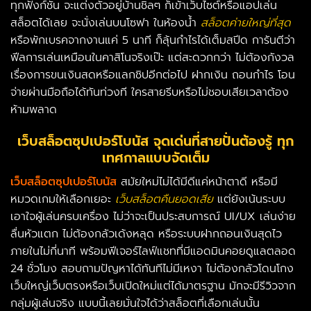
ทุกฟังก์ชัน จะแต่งตัวอยู่บ้านชิลๆ ก็เข้าเว็บไซต์หรือแอปเล่น
สล็อตได้เลย จะนั่งเล่นบนโซฟา ในห้องน้ำ
สล็อตค่ายใหญ่ที่สุด
หรือพักเบรคจากงานแค่ 5 นาที ก็ลุ้นกำไรได้เต็มสปีด การันตีว่า
ฟีลการเล่นเหมือนในคาสิโนจริงเป๊ะ แต่สะดวกกว่า ไม่ต้องกังวล
เรื่องการขนเงินสดหรือแลกชิปอีกต่อไป ฝากเงิน ถอนกำไร โอน
จ่ายผ่านมือถือได้ทันท่วงที ใครสายรีบหรือไม่ชอบเสียเวลาต้อง
ห้ามพลาด
เว็บสล็อตซุปเปอร์โบนัส จุดเด่นที่สายปั่นต้องรู้ ทุก
เทศกาลแบบจัดเต็ม
เว็บสล็อตซุปเปอร์โบนัส
สมัยใหม่ไม่ได้มีดีแค่หน้าตาดี หรือมี
หมวดเกมให้เลือกเยอะ
เว็บสล็อตคืนยอดเสีย
แต่ยังเน้นระบบ
เอาใจผู้เล่นครบเครื่อง ไม่ว่าจะเป็นประสบการณ์ UI/UX เล่นง่าย
ลื่นหัวแตก ไม่ต้องกลัวเด้งหลุด หรือระบบฝากถอนเงินสุดไว
ภายในไม่กี่นาที พร้อมฟีเจอร์ไลฟ์แชทที่มีแอดมินคอยดูแลตลอด
24 ชั่วโมง สอบถามปัญหาได้ทันทีไม่มีเหงา ไม่ต้องกลัวโดนโกง
เว็บใหญ่เว็บตรงหรือเว็บเปิดใหม่แต่ได้มาตรฐาน มักจะมีรีวิวจาก
กลุ่มผู้เล่นจริง แบบนี้เลยมั่นใจได้ว่าสล็อตที่เลือกเล่นนั้น