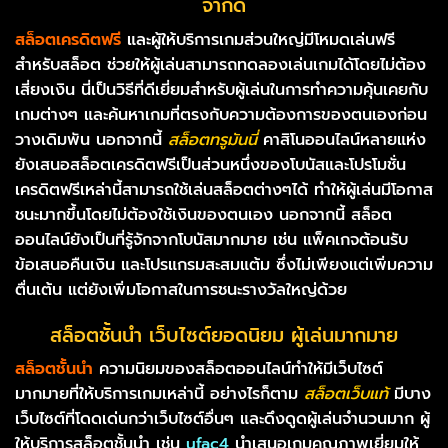
จำกัด
สล็อตเครดิตฟรี
และผู้ให้บริการเกมส่วนใหญ่มีโหมดเล่นฟรี
สำหรับสล็อต ช่วยให้ผู้เล่นสามารถทดลองเล่นเกมได้โดยไม่ต้อง
เสี่ยงเงิน นี่เป็นวิธีที่ดีเยี่ยมสำหรับผู้เล่นในการทำความคุ้นเคยกับ
เกมต่างๆ และค้นหาเกมที่ตรงกับความต้องการของตนเองก่อน
วางเดิมพัน นอกจากนี้
สล็อตทรูมันนี่
คาสิโนออนไลน์หลายแห่ง
ยังเสนอสล็อตเครดิตฟรีเป็นส่วนหนึ่งของโบนัสและโปรโมชั่น
เครดิตฟรีเหล่านี้สามารถใช้เล่นสล็อตต่างๆได้ ทำให้ผู้เล่นมีโอกาส
ชนะมากขึ้นโดยไม่ต้องใช้เงินของตนเอง นอกจากนี้ สล็อต
ออนไลน์ยังเป็นที่รู้จักจากโบนัสมากมาย เช่น แพ็คเกจต้อนรับ
ข้อเสนอคืนเงิน และโปรแกรมสะสมแต้ม ซึ่งไม่เพียงแต่เพิ่มความ
ตื่นเต้น แต่ยังเพิ่มโอกาสในการชนะรางวัลใหญ่ด้วย
สล็อตชั้นนำ เว็บไซต์ยอดนิยม ผู้เล่นมากมาย
สล็อตชั้นนำ
ความนิยมของสล็อตออนไลน์ทำให้มีเว็บไซต์
มากมายที่ให้บริการเกมเหล่านี้ อย่างไรก็ตาม
สล็อตเว็บแท้
มีบาง
เว็บไซต์ที่โดดเด่นกว่าเว็บไซต์อื่นๆ และดึงดูดผู้เล่นจำนวนมาก ผู้
ให้บริการสล็อตชั้นนำ เช่น
ufac4
นำเสนอเกมคุณภาพเยี่ยมให้