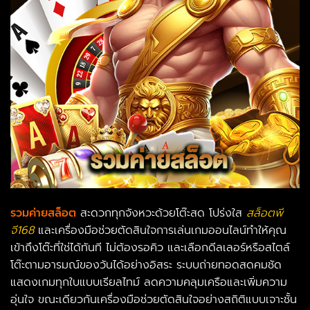
รวมค่ายสล็อต
สะดวกทุกจังหวะด้วยโต๊ะสด โปร่งใส
สล็อตพี
จี168
และเครื่องมือช่วยตัดสินใจการเล่นเกมออนไลน์ทำให้คุณ
เข้าถึงโต๊ะที่ใช่ได้ทันที ไม่ต้องรอคิว และเลือกดีลเลอร์หรือสไตล์
โต๊ะตามอารมณ์ของวันได้อย่างอิสระ ระบบถ่ายทอดสดคมชัด
แสดงเกมทุกใบแบบเรียลไทม์ ลดความคลุมเครือและเพิ่มความ
อุ่นใจ ขณะเดียวกันเครื่องมือช่วยตัดสินใจอย่างสถิติแบบเจาะชั้น