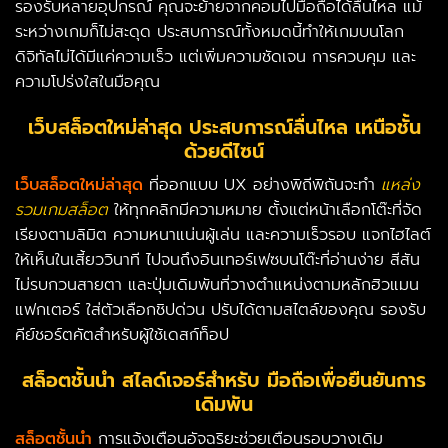
รองรับหลายอุปกรณ์ คุณจะย้ายจากคอมไปมือถือได้ลื่นไหล แม้
ระหว่างเกมก็ไม่สะดุด ประสบการณ์ทั้งหมดนี้ทำให้เกมบนโลก
ดิจิทัลไม่ได้มีแค่ความเร็ว แต่เพิ่มความชัดเจน การควบคุม และ
ความโปร่งใสในมือคุณ
เว็บสล็อตใหม่ล่าสุด
ประสบการณ์ลื่นไหล เหนือชั้น
ด้วยดีไซน์
เว็บสล็อตใหม่ล่าสุด
ที่ออกแบบ UX อย่างพิถีพิถันจะทำ
แหล่ง
รวมเกมสล็อต
ให้ทุกคลิกมีความหมาย ตั้งแต่หน้าเลือกโต๊ะที่จัด
เรียงตามลิมิต ความหนาแน่นผู้เล่น และความเร็วรอบ แจกไฮไลต์
ให้เห็นในเสี้ยววินาที ไปจนถึงอินเทอร์เฟซบนโต๊ะที่อ่านง่าย สีสัน
ไม่รบกวนสายตา และปุ่มเดิมพันที่วางตำแหน่งตามหลักฮิวแมน
แฟกเตอร์ ใส่ตัวเลือกชิปด่วน ปรับได้ตามสไตล์ของคุณ รองรับ
คีย์ชอร์ตคัตสำหรับผู้ใช้เดสก์ท็อป
สล็อตชั้นนำ
สไลด์เจอร์สำหรับ มือถือเพื่อยืนยันการ
เดิมพัน
สล็อตชั้นนำ
การแจ้งเตือนอัจฉริยะช่วยเตือนรอบวางเดิม