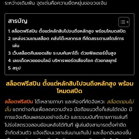
ระหว่างเดิมพัน จุดเด่นคือความยืดหยุ่นของวงเงิน
สารบัญ
สล็อตฟรีสปิน ตั้งแต่หลักสิบไปจนถึงหลักสูง พร้อมโหมดสปีด
แหล่งรวมเกมสล็อต คลังโต๊ะหลากรส ที่คัดสรรตามสไตล์การ
เล่น
เว็บสล็อตคืนยอดเสีย ระบบค้นหาโต๊ะ ด้วยฟิลเตอร์ขั้นสูง
เลขเด็ดหวยออนไลน์ บริหารพอร์ตเสี่ยงโชค ด้วยกลยุทธ์
สรุป
สล็อตฟรีสปิน ตั้งแต่หลักสิบไปจนถึงหลักสูง พร้อม
โหมดสปีด
สล็อตฟรีสปิน
โต๊ะหลายภาษา และห้องที่คัดจังหวะ
สล็อตถอนไม่
อั้น
แตกต่างกันเพื่อลดความจำเจ มือถือแนวตั้งก็เล่นได้ถนัด มี
การแจ้งเตือนผลรอบอย่างฉับไว และระบบบันทึกรายการเล่นที่
โปร่งใสตรวจสอบย้อนหลังได้ทันที ผู้เล่นยังสามารถตั้งค่าขีด
จำกัดส่วนตัว แจ้งเตือนเวลาเล่นนานเกินไป และล็อกอินสองชั้น