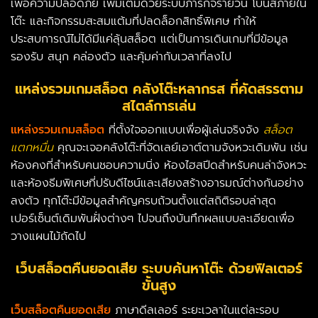
เพื่อความปลอดภัย เพิ่มเติมด้วยระบบภารกิจรายวัน โบนัสภายใน
โต๊ะ และกิจกรรมสะสมแต้มที่ปลดล็อกสิทธิ์พิเศษ ทำให้
ประสบการณ์ไม่ได้มีแค่ลุ้นสล็อต แต่เป็นการเดินเกมที่มีข้อมูล
รองรับ สนุก คล่องตัว และคุ้มค่ากับเวลาที่ลงไป
แหล่งรวมเกมสล็อต คลังโต๊ะหลากรส ที่คัดสรรตาม
สไตล์การเล่น
แหล่งรวมเกมสล็อต
ที่ตั้งใจออกแบบเพื่อผู้เล่นจริงจัง
สล็อต
แตกหมื่น
คุณจะเจอคลังโต๊ะที่จัดเลย์เอาต์ตามจังหวะเดิมพัน เช่น
ห้องคงที่สำหรับคนชอบความนิ่ง ห้องไฮสปีดสำหรับคนล่าจังหวะ
และห้องธีมพิเศษที่ปรับดีไซน์และเสียงสร้างอารมณ์ต่างกันอย่าง
ลงตัว ทุกโต๊ะมีข้อมูลสำคัญครบถ้วนตั้งแต่สถิติรอบล่าสุด
เปอร์เซ็นต์เดิมพันฝั่งต่างๆ ไปจนถึงบันทึกผลแบบละเอียดเพื่อ
วางแผนไม้ถัดไป
เว็บสล็อตคืนยอดเสีย ระบบค้นหาโต๊ะ ด้วยฟิลเตอร์
ขั้นสูง
เว็บสล็อตคืนยอดเสีย
ภาษาดีลเลอร์ ระยะเวลาในแต่ละรอบ