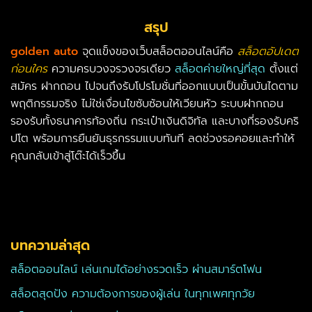
สรุป
golden auto
จุดแข็งของเว็บสล็อตออนไลน์คือ
สล็อตอัปเดต
ก่อนใคร
ความครบวงจรวงจรเดียว
สล็อตค่ายใหญ่ที่สุด
ตั้งแต่
สมัคร ฝากถอน ไปจนถึงรับโปรโมชั่นที่ออกแบบเป็นขั้นบันไดตาม
พฤติกรรมจริง ไม่ใช่เงื่อนไขซับซ้อนให้เวียนหัว ระบบฝากถอน
รองรับทั้งธนาคารท้องถิ่น กระเป๋าเงินดิจิทัล และบางที่รองรับคริ
ปโต พร้อมการยืนยันธุรกรรมแบบทันที ลดช่วงรอคอยและทำให้
คุณกลับเข้าสู่โต๊ะได้เร็วขึ้น
บทความล่าสุด
สล็อตออนไลน์ เล่นเกมได้อย่างรวดเร็ว ผ่านสมาร์ตโฟน
สล็อตสุดปัง ความต้องการของผู้เล่น ในทุกเพศทุกวัย