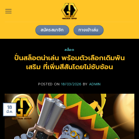
ข้าม
ไป
ยัง
เนื้อหา
สมัครสมาชิก
ทางเข้าเล่น
สล็อต
ปั่นสล็อตน่าเล่น พร้อมตัวเลือกเดิมพัน
เสริม ที่เพิ่มสีสันโดยไม่ซับซ้อน
POSTED ON
18/03/2026
BY
ADMIN
18
มี.ค.