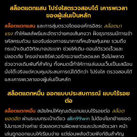
สล็อตแตกแสน โปร่งใสตรวจสอบได้ เคารพเวลา
ของผู้เล่นเป็นหลัก
สล็อตแตกแสน
และการสุ่มตรวจโดยองค์กรอิสระ
สล็อตมา
แรง
ทำให้ผลลัพธ์และอัตราจ่ายคงเส้นคงวา ฝั่งธุรกรรมมีการเข้า
รหัสครบถ้วน รองรับช่องทางธนาคารที่คนไทยคุ้นเคย รวมถึง
กระเป๋าเงินดิจิทัลบางประเภท ช่วยให้เติม-ถอนได้รวดเร็วและ
ปลอดภัย โครงข่ายเซิร์ฟเวอร์กระจายตัวลดแลค จึงไม่พลาด
ช่วงวางเดิมพันที่สำคัญ ทั้งหมดนี้ทำให้การเล่นบนเว็บเป็นเสมือน
นั่งโต๊ะจริงแต่ควบคุมประสบการณ์ได้ดีกว่า โปร่งใส ตรวจสอบได้
และเคารพเวลาของผู้เล่นเป็นหลัก
สล็อตแตกหมื่น ออกแบบประสบการณ์ แบบไร้รอย
ต่อ
สล็อตแตกหมื่น
สมัยใหม่ให้คุณเดินเกมแบบไร้รอยต่อ
สล็อต
ยอดฮิต
ผ่านระบบกระเป๋าเดียว
allin99win
ไม่ต้องโยกย้ายยอด
ไปมาระหว่างค่าย ช่วยลดความผิดพลาดและประหยัดเวลา หน้า
เล่นถูกออกแบบให้เรียบง่าย แต่ซ่อนพลังด้วยฟังก์ชันสำคัญ