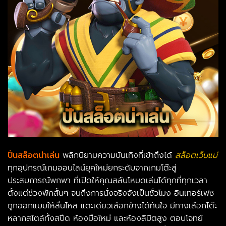
ปั่นสล็อตน่าเล่น
พลิกนิยามความบันเทิงที่เข้าถึงได้
สล็อตเว็บแม่
ทุกอุปกรณ์เกมออนไลน์ยุคใหม่ยกระดับจากเกมโต๊ะสู่
ประสบการณ์พกพา ที่เปิดให้คุณสลับโหมดเล่นได้ทุกที่ทุกเวลา
ตั้งแต่ช่วงพักสั้นๆ จนถึงการนั่งจริงจังเป็นชั่วโมง อินเทอร์เฟซ
ถูกออกแบบให้ลื่นไหล แตะเดียวเลือกข้างได้ทันใจ มีทางเลือกโต๊ะ
หลากสไตล์ทั้งสปีด ห้องมือใหม่ และห้องลิมิตสูง ตอบโจทย์