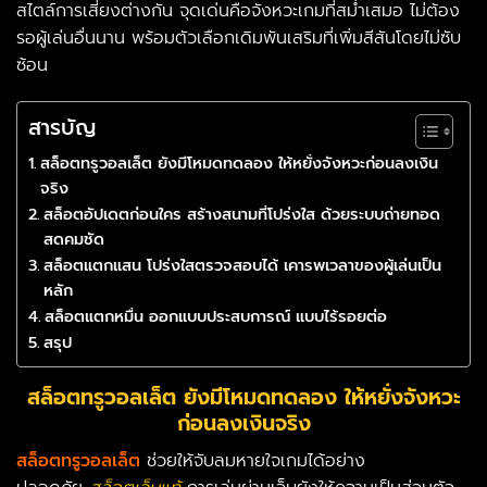
สไตล์การเสี่ยงต่างกัน จุดเด่นคือจังหวะเกมที่สม่ำเสมอ ไม่ต้อง
รอผู้เล่นอื่นนาน พร้อมตัวเลือกเดิมพันเสริมที่เพิ่มสีสันโดยไม่ซับ
ซ้อน
สารบัญ
สล็อตทรูวอลเล็ต ยังมีโหมดทดลอง ให้หยั่งจังหวะก่อนลงเงิน
จริง
สล็อตอัปเดตก่อนใคร สร้างสนามที่โปร่งใส ด้วยระบบถ่ายทอด
สดคมชัด
สล็อตแตกแสน โปร่งใสตรวจสอบได้ เคารพเวลาของผู้เล่นเป็น
หลัก
สล็อตแตกหมื่น ออกแบบประสบการณ์ แบบไร้รอยต่อ
สรุป
สล็อตทรูวอลเล็ต ยังมีโหมดทดลอง ให้หยั่งจังหวะ
ก่อนลงเงินจริง
สล็อตทรูวอลเล็ต
ช่วยให้จับลมหายใจเกมได้อย่าง