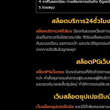
คาสิโนยอดนิยม ทางเลือกความบันเทิง ที่ดูแลฉ
โดยสรุป
สล็อตบริการ24ชั่วโมง 
สล็อตบริการ24ชั่วโมง
ป้องกันแรงเหวี่ยงท
มันเป็นกระจกไม่ใช่พวงมาลัย ที่ต้องเชื่อหมดใ
กับระบบเตือน แยกกระเป๋า และประวัติธุรกรรมที่
จากการตัดสินใจฉุกละหุก
สล็อตPGเว็
สล็อตPGเว็บตรง
โดดเด่นตรงที่ตัดตัวกลาง
กว่า คำสั่งธุรกรรมส่งตรงสู่ระบบของผู้ให้บริ
และรองรับวอลเล็ตรุ่นใหม่ ทำให้การถอนใช้เวลาไ
เว็บสล็อตซุปเปอร์โบ
เว็บสล็อตซุปเปอร์โบนัส
และมีโต๊ะพิเศษเฉพาะ