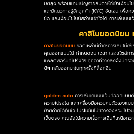
มิตสูง พร้อมแคมเปญรายสัปดาห์ที่เข้าเงื่อนไข
และมีแนวทางรู้จักลูกค้า (KYC) ชัดเจน เพื่
ชัด และเงื่อนไขโบนัสอ่านเข้าใจได้ การเล่นบนเ
คาสิโนยอดนิยม ท
คาสิโนยอดนิยม
ข้อดีเหล่านี้ทำให้การเล่นไม่ใช่เ
คุณออกแบบได้ กำหนดงบ เวลา และสไตล์การเล่
แพลตฟอร์มที่โปร่งใส ทุกตาที่วางลงจึงมีกร
ดีๆ กลับออกมาในทุกครั้งที่ล็อกอิน
golden auto
การเล่นเกมบนเว็บที่ออกแบบด
ความโปร่งใส และเครื่องมือควบคุมตัวเองแบบคร
ย้ายค่ายได้ทันใจ โปรโมชันไม่ขวางจังหวะ ไปจ
เว็บตรง คุณยังได้ความเร็วการเงินที่เหนือกว่