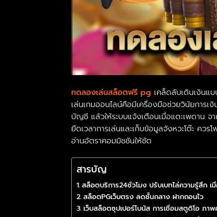
ทดลองเล่นสล็อตฟรี pg
เคล็ดลับเดินเงินแบ
เล่นเกมออนไลน์คือมีเครื่องมือช่วยวินัยการเ
บัญชี แล้วให้ระบบแจ้งเตือนเมื่อแตะเพดาน จากนั
ยืดเวลาการเล่นและเก็บข้อมูลจังหวะโต๊ะ ควรโฟ
อ่านอัตราคอมมิชชันให้ชัด
สารบัญ
สล็อตบริการ24ชั่วโมง ปรับเบทไล่ความรู้สึก เมื
สล็อตPGเว็บตรง ลดชั้นกลาง ฝากถอนไว
เว็บสล็อตซุปเปอร์โบนัส การเชื่อมสตูดิโอ ภา