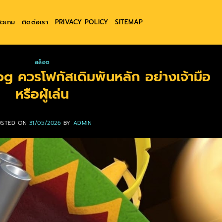
วิวเกม
ติดต่อเรา
PRIVACY POLICY
SITEMAP
สล็อต
g ควรโฟกัสเดิมพันหลัก อย่างเจ้ามือ
หรือผู้เล่น
OSTED ON
31/05/2026
BY
ADMIN