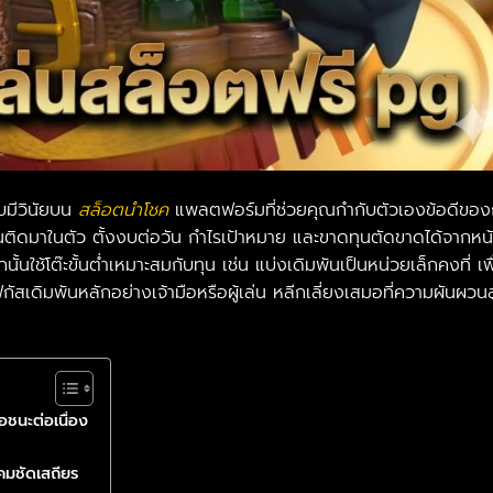
บมีวินัยบน
สล็อตนำโชค
แพลตฟอร์มที่ช่วยคุณกำกับตัวเองข้อดีขอ
งินติดมาในตัว ตั้งงบต่อวัน กำไรเป้าหมาย และขาดทุนตัดขาดได้จากหน้
้นใช้โต๊ะขั้นต่ำเหมาะสมกับทุน เช่น แบ่งเดิมพันเป็นหน่วยเล็กคงที่ เพื
กัสเดิมพันหลักอย่างเจ้ามือหรือผู้เล่น หลีกเลี่ยงเสมอที่ความผันผวน
่อชนะต่อเนื่อง
พคมชัดเสถียร