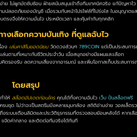
ง่าย ไม่ผูกมัดซับซ้อน ฝ่ายสนับสนุนเข้าถึงทีมเทคนิคจริง แก้ปัญหาไว
อความปลอดภัยของบัญชี เมื่อรวมกับหน้าโปรไฟล์ที่โปร่งใส ใบอนุญาต
ว็บตรงจึงให้ความมั่นใจ ประหยัดเวลา และคุ้มค่ากับทุกคลิก
างเลือกความบันเทิง ที่ดูแลฉับไว
รื่อง
เล่นคาสิโนยอดนิยม
วัดดวงล้วนๆ
789COIN
แต่เป็นประสบการณ
นตามที่เหมาะกับชีวิตประจำวัน เมื่อสนุกอย่างมีแผนและเลือก
อบคิดรองรับ ลดความเสี่ยงจากอารมณ์ และเพิ่มโอกาสเก็บประสบการ
โดยสรุป
ีทำให้
สล็อตอัปเดตก่อนใคร
คุณได้ทั้งความฉับไว
เว็บ ปั่นสล็อตฟรี
บชุด ไม่ว่าจะเป็นสตรีมมิ่งหลายมุมกล้อง สถิติอ่านง่าย วอลเล็ตรวม
นถึงระบบเตือนลิมิตและประวัติธุรกรรมที่ตรวจสอบย้อนหลังได้ หากเลื
า ขจัดค่ากลาง และติดต่อทีมจริงได้ทันที