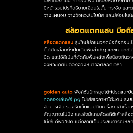
เวลาทอง เช่น ค่าคอมเพิ่มในห้องสดบางค่าย หร
มีหน้ารวมโปรที่อธิบายเงื่อนไขสั้น กระชับ 
วางแผนงบ วางจังหวะรับโบนัส และปล่อยโบนัสส
สล็อตแตกแสน มือถือเ
สล็อตแตกแสน
รุ่นใหม่ยึดแนวคิดมือถือก่อน
นิ้วโป้งเอื้อมถึงปุ่มเดิมพันสำคัญ และแถบสลับ
มืด และใช้สีเน้นที่ตัดกับพื้นหลังเพื่อป้องกั
จังหวะโดยไม่ต้องจ้องหน้าจอตลอดเวลา
golden auto
ฟังก์ชันปักหมุดโต๊ะโปรดและบ
ทดลองเล่นฟรี pg
ไม่เสียเวลาหาโต๊ะเดิม ระ
จัดการเงิน รองรับเว็บแอปติดเครื่อง เข้าเร็
สัญญาณไม่นิ่ง และยังมีแถบลัดสถิติเค้าสล็อต
ไม่ใช่แค่พอใช้ได้ แต่กลายเป็นประสบการณ์หลัก