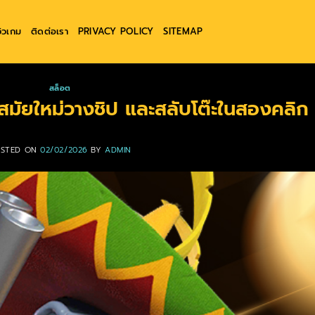
วิวเกม
ติดต่อเรา
PRIVACY POLICY
SITEMAP
สล็อต
สมัยใหม่วางชิป และสลับโต๊ะในสองคลิก
STED ON
02/02/2026
BY
ADMIN