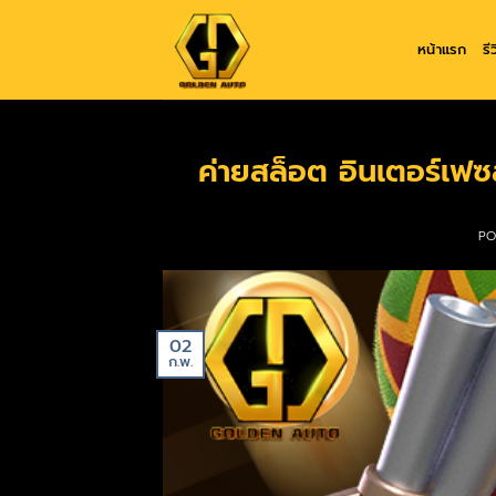
ข้าม
ไป
หน้าแรก
รี
ยัง
เนื้อหา
ค่ายสล็อต อินเตอร์เฟซ
PO
02
ก.พ.