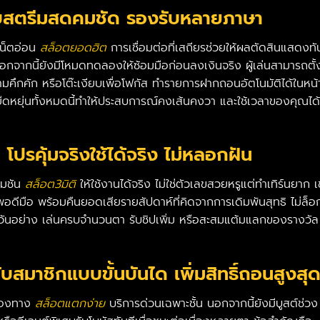
บบสตรีมสดคมชัด รองรับหลายภาษา
เน็ตอ่อน
สล็อตยอดฮิต
การเชื่อมต่อที่เสถียรช่วยให้ผลตัดสินแสดงทั
นอกจากนี้ยังมีโหมดทดลองให้ซ้อมมือก่อนลงเงินจริง ผู้เล่นสามารถตั้
ความคึกคัก หรือโต๊ะเงียบเพื่อโฟกัส ทำรายการฝากถอนอัตโนมัติได้ในหน
มยืดหยุ่นทั้งหมดนี้ทำให้ประสบการณ์คงเส้นคงวา และใช้เวลาของคุณได้
โปรคุ้มจริงใช้ได้จริง ไม่หลอกฝัน
รโมชัน
สล็อต3มิติ
ให้ใช้งานได้จริง ไม่ใช่ตัวเลขสวยหรูแต่ทำเทิร์นยาก เ
ต่ำพอดีมือ พร้อมคืนยอดเสียรายสัปดาห์ที่คิดจากการเดิมพันสุทธิ ไม่ล็อ
วันอย่าง เล่นครบจำนวนตา รับชิปเพิ่ม หรือสะสมแต้มแลกของรางวัล
สมาชิกแบบขั้นบันได เพิ่มสิทธิ์ถอนสูงสุ
ช่องทาง
สล็อตแตกง่าย
บริการด่วนเฉพาะชั้น นอกจากนี้ยังมีบูสต์ช่วง