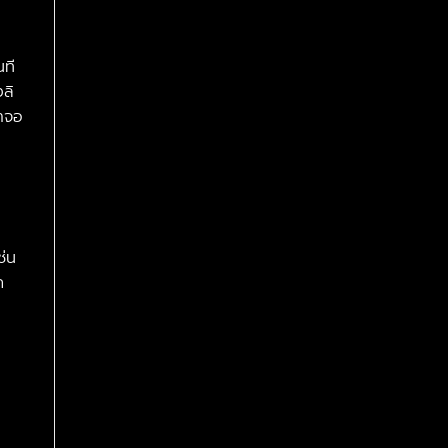
นที
งลิ
้าจอ
ช่น
ก
ด